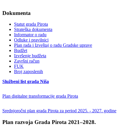
Dokumenta
Statut grada Pirota
Strateška dokumenta
Informator o radu
Odluke i pravilnici
Plan rada i Izveštaj o radu Gradske uprave
Budžet
Izvršenje budžeta
Završni račun
FUK
Broj zaposlenih
Službeni list grada Niša
Plan digitalne transformacije grada Pirota
Srednjoročni plan grada Pirota za period 2025. - 2027. godine
Plan razvoja Grada Pirota 2021–2028.