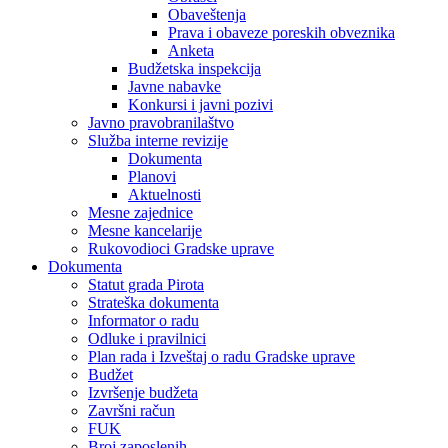
Obaveštenja
Prava i obaveze poreskih obveznika
Anketa
Budžetska inspekcija
Javne nabavke
Konkursi i javni pozivi
Javno pravobranilaštvo
Služba interne revizije
Dokumenta
Planovi
Aktuelnosti
Mesne zajednice
Mesne kancelarije
Rukovodioci Gradske uprave
Dokumenta
Statut grada Pirota
Strateška dokumenta
Informator o radu
Odluke i pravilnici
Plan rada i Izveštaj o radu Gradske uprave
Budžet
Izvršenje budžeta
Završni račun
FUK
Broj zaposlenih