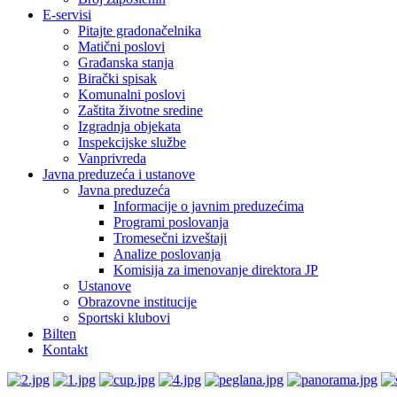
E-servisi
Pitajte gradonačelnika
Matični poslovi
Građanska stanja
Birački spisak
Komunalni poslovi
Zaštita životne sredine
Izgradnja objekata
Inspekcijske službe
Vanprivreda
Javna preduzeća i ustanove
Javna preduzeća
Informacije o javnim preduzećima
Programi poslovanja
Tromesečni izveštaji
Analize poslovanja
Komisija za imenovanje direktora JP
Ustanove
Obrazovne institucije
Sportski klubovi
Bilten
Kontakt