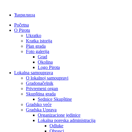
Ћирилица
Početna
O Pirotu
Ukratko
Kratka istorija
Plan grada
Foto galerija
Grad
Okolina
Logo Pirota
Lokalna samouprava
O lokalnoj samoupravi
Gradonačelnik
Privremeni organ
Skupština grada
Sednice Skupštine
Gradsko veće
Gradska Uprava
Organizacione jedinice
Lokalna poreska administracija
Odluke
Obrasci