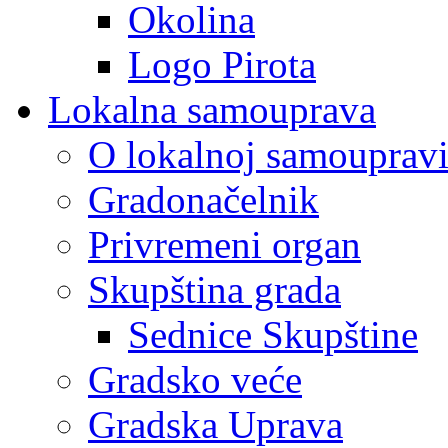
Okolina
Logo Pirota
Lokalna samouprava
O lokalnoj samouprav
Gradonačelnik
Privremeni organ
Skupština grada
Sednice Skupštine
Gradsko veće
Gradska Uprava