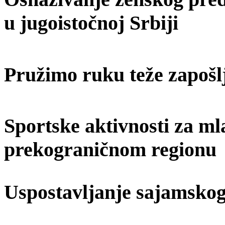
u jugoistočnoj Srbiji
Pružimo ruku teže zapošl
Sportske aktivnosti za ml
prekograničnom regionu
Uspostavljanje sajamskog