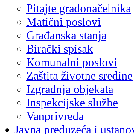
Pitajte gradonačelnika
Matični poslovi
Građanska stanja
Birački spisak
Komunalni poslovi
Zaštita životne sredine
Izgradnja objekata
Inspekcijske službe
Vanprivreda
Javna preduzeća i ustano