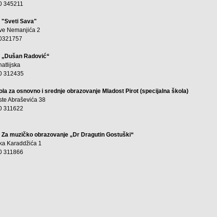
0 345211
 "Sveti Sava"
ve Nemanjića 2
0321757
 „Dušan Radović“
natlijska
0 312435
ola za osnovno i srednje obrazovanje Mladost Pirot (specijalna škola)
ste Abraševića 38
0 311622
 Za muzičko obrazovanje „Dr Dragutin Gostuški“
ka Karaddžića 1
0 311866