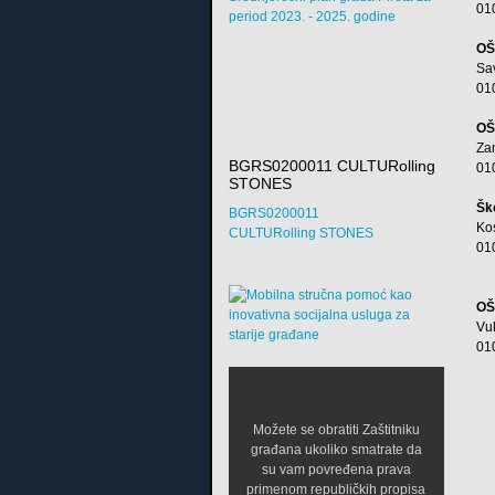
01
period 2023. - 2025. godine
OŠ
Sa
01
OŠ
Za
BGRS0200011 CULTURolling
01
STONES
Šk
BGRS0200011
Ko
CULTURolling STONES
01
OŠ
Vu
01
Možete se obratiti Zaštitniku
građana ukoliko smatrate da
su vam povređena prava
primenom republičkih propisa