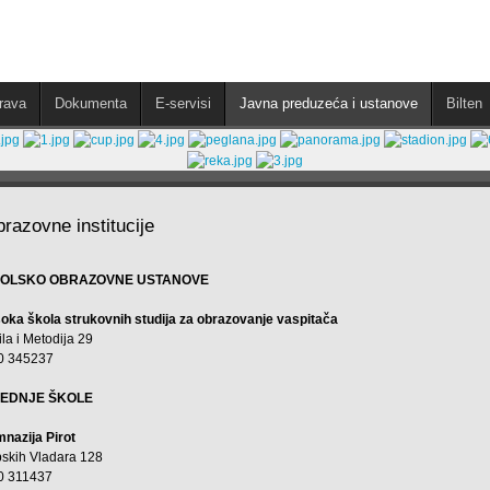
rava
Dokumenta
E-servisi
Javna preduzeća i ustanove
Bilten
razovne institucije
OLSKO OBRAZOVNE USTANOVE
soka škola strukovnih studija za obrazovanje vaspitača
ila i Metodija 29
0 345237
EDNJE ŠKOLE
mnazija Pirot
pskih Vladara 128
0 311437