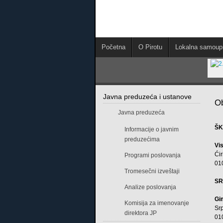
Početna
O Pirotu
Lokalna samoup
Javna preduzeća i ustanove
Ob
Javna preduzeća
ŠK
Informacije o javnim
preduzećima
Vi
Ćir
Programi poslovanja
01
Tromesečni izveštaji
SR
Analize poslovanja
Gi
Komisija za imenovanje
Sr
direktora JP
01