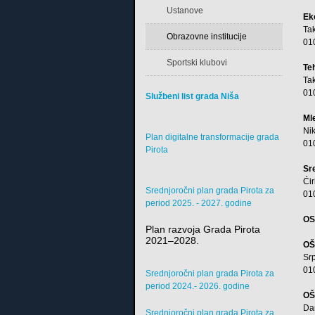
Ustanove
Ek
Ta
Obrazovne institucije
01
Sportski klubovi
Te
Ta
01
Službeni list grada Niša
Ml
Ni
Plan digitalne transformacije grada
01
Pirota
Sr
Ćir
Srednjoročni plan grada Pirota za
01
period 2025. - 2027. godine
OS
Plan razvoja Grada Pirota
2021–2028.
OŠ
Sr
01
Srednjoročni plan grada Pirota za
period 2024.- 2026. godine
OŠ
Da
Srednjoročni plan grada Pirota za