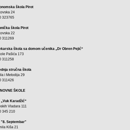
onomska škola Pirot
kovska 24
0 323765
hnička škola Pirot
kovska 22
0 311269
ekarska škola sa domom učenika „Dr Obren Pejić“
kole Pašića 173
0 311258
ednja stručna škola
ila i Metodija 29
0 311426
NOVNE ŠKOLE
 „Vuk Karadžić“
pskih Vladara 111
0 345 210
 "8. Septembar"
nila Kiša 21