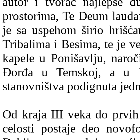
autor i tvorac najlepše 
prostorima, Te Deum lauda
je sa uspehom širio hrišć
Tribalima i Besima, te je v
kapele u Ponišavlju, naroč
Đorđa u Temskoj, a u P
stanovništva podignuta jedn
Od kraja III veka do prvih
celosti postaje deo novof