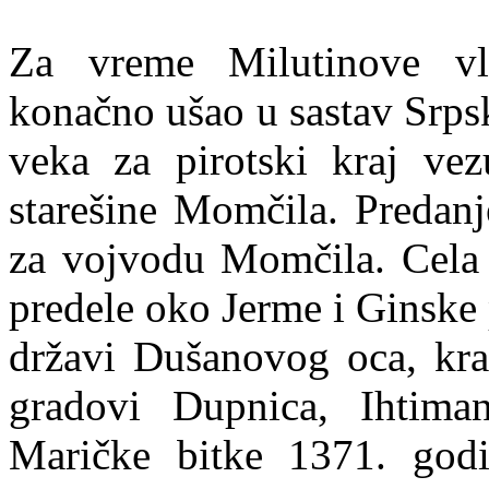
Za vreme Milutinove vl
konačno ušao u sastav Srps
veka za pirotski kraj ve
starešine Momčila. Predanje
za vojvodu Momčila. Cela N
predele oko Jerme i Ginske 
državi Dušanovog oca, kral
gradovi Dupnica, Ihtima
Maričke bitke 1371. godi