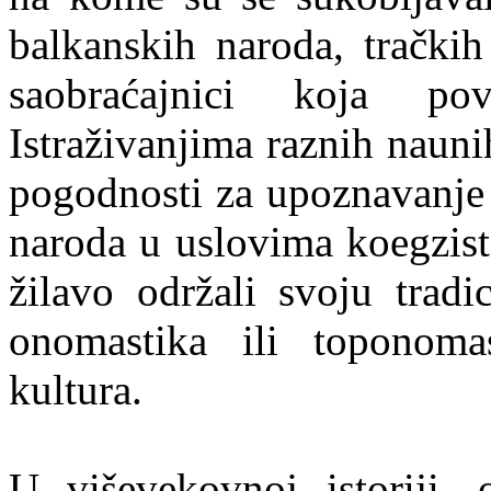
balkanskih naroda, tračkih
saobraćajnici koja p
Istraživanjima raznih nauni
pogodnosti za upoznavanje ra
naroda u uslovima koegziste
žilavo održali svoju tradic
onomastika ili toponomas
kultura.
U viševekovnoj istoriji,