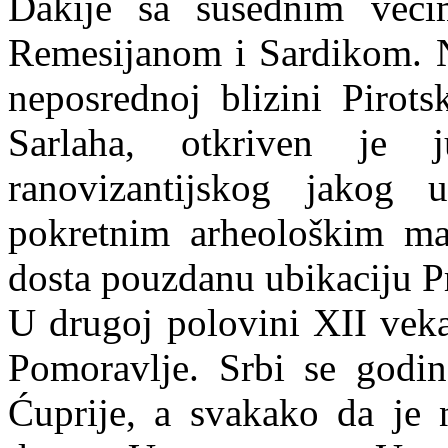
Dakije sa susednim veći
Remesijanom i Sardikom. 
neposrednoj blizini Pirot
Sarlaha, otkriven je 
ranovizantijskog jakog u
pokretnim arheološkim ma
dosta pouzdanu ubikaciju P
U drugoj polovini XII veka
Pomoravlje. Srbi se godi
Ćuprije, a svakako da je n