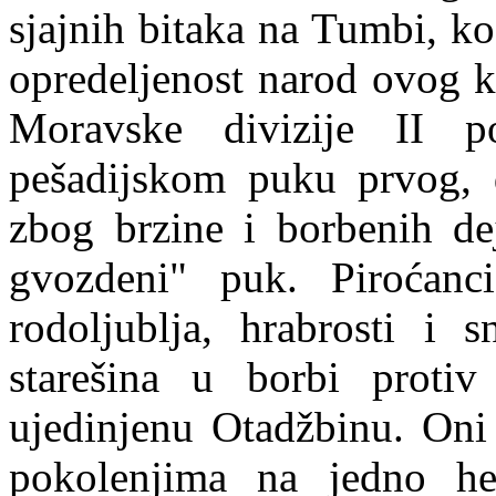
sjajnih bitaka na Tumbi, ko
opredeljenost narod ovog kr
Moravske divizije II p
pešadijskom puku prvog, d
zbog brzine i borbenih dej
gvozdeni" puk. Piroćanc
rodoljublja, hrabrosti i 
starešina u borbi proti
ujedinjenu Otadžbinu. Oni
pokolenjima na jedno h