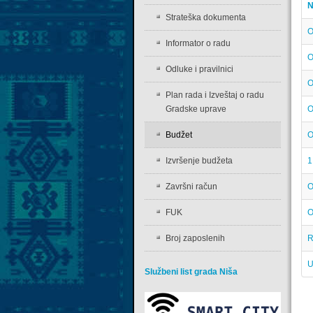
N
Strateška dokumenta
O
Informator o radu
O
Odluke i pravilnici
O
Plan rada i Izveštaj o radu
Gradske uprave
O
Budžet
O
Izvršenje budžeta
1
Završni račun
O
FUK
O
Broj zaposlenih
R
U
Službeni list grada Niša