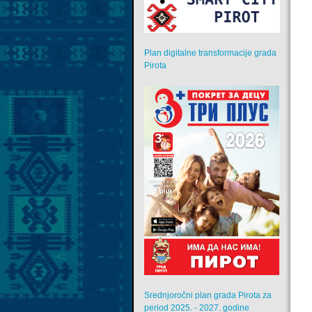
Plan digitalne transformacije grada
Pirota
Srednjoročni plan grada Pirota za
period 2025. - 2027. godine