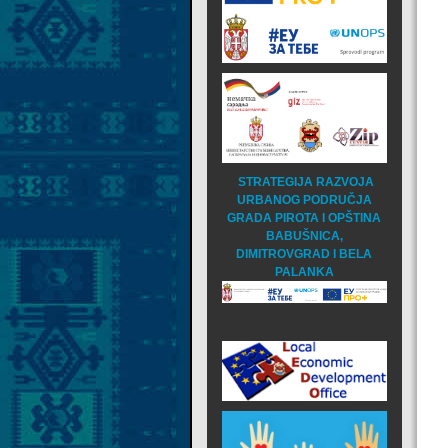
STRATEGIJA RAZVOJA
URBANOG PODRUČJA
GRADA PIROTA I OPŠTINA
BABUŠNICA,
DIMITROVGRAD I BELA
PALANKA