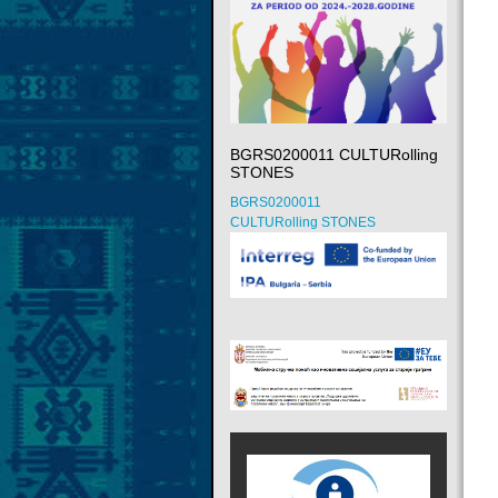
BGRS0200011 CULTURolling
STONES
BGRS0200011
CULTURolling STONES