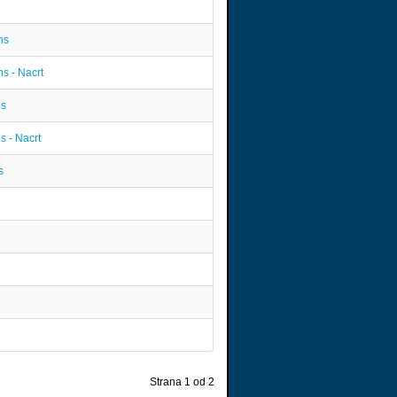
ns
s - Nacrt
ns
s - Nacrt
s
Strana 1 od 2