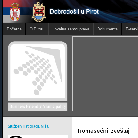
Početna
O Pirotu
Lokalna samouprava
Dokumenta
E-servi
Službeni list grada Niša
Tromesečni izveštaji