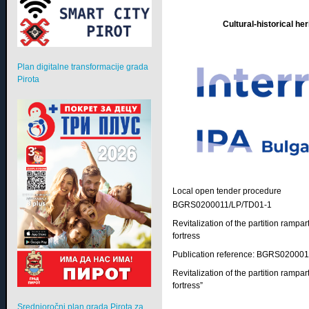
Cultural-historical he
Plan digitalne transformacije grada
Pirota
Local open tender procedure
BGRS0200011/LP/TD01-1
Revitalization of the partition rampa
fortress
Publication reference: BGRS02000
Revitalization of the partition rampa
fortress”
Srednjoročni plan grada Pirota za