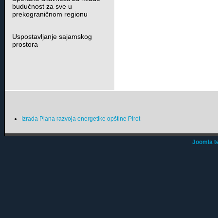
budućnost za sve u
prekograničnom regionu
Uspostavljanje sajamskog
prostora
Izrada Plana razvoja energetike opštine Pirot
Joomla t