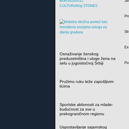
Ja
BGRS0200011
CULTURolling STONES
Pr
St
Ex
Osnaživanje ženskog
preduzetništva i uloge žena na
Po
selu u jugoistočnoj Srbiji
Pružimo ruku teže zapošljivim
licima
Sportske aktivnosti za mlade-
budućnost za sve u
prekograničnom regionu
Uspostavljanje sajamskog