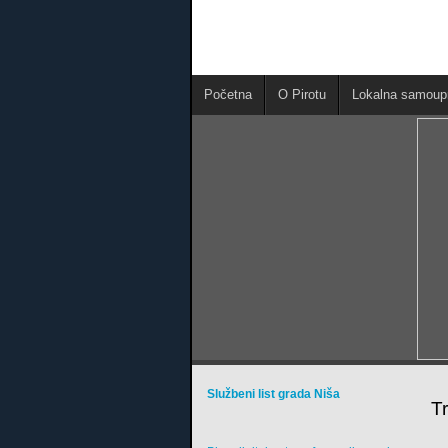
Početna
O Pirotu
Lokalna samoup
Službeni list grada Niša
T