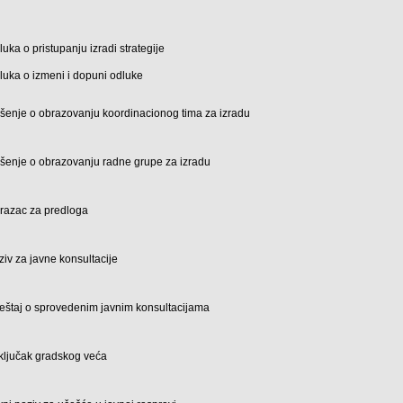
luka o pristupanju izradi strategije
luka o izmeni i dopuni odluke
šenje o obrazovanju koordinacionog tima za izradu
šenje o obrazovanju radne grupe za izradu
razac za predloga
ziv za javne konsultacije
veštaj o sprovedenim javnim konsultacijama
ključak gradskog veća