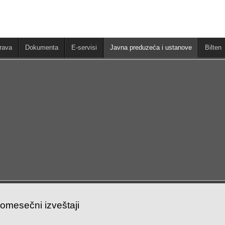
rava
Dokumenta
E-servisi
Javna preduzeća i ustanove
Bilten
romesečni izveštaji