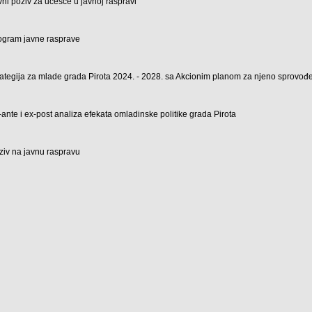
vni poziv za učešće u javnoj raspravi
ogram javne rasprave
rategija za mlade grada Pirota 2024. - 2028. sa Akcionim planom za njeno sprovo
-ante i ex-post analiza efekata omladinske politike grada Pirota
ziv na javnu raspravu