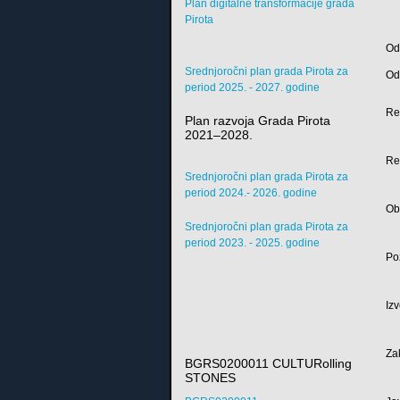
Plan digitalne transformacije grada
Pirota
Od
Srednjoročni plan grada Pirota za
Od
period 2025. - 2027. godine
Re
Plan razvoja Grada Pirota
2021–2028.
Re
Srednjoročni plan grada Pirota za
period 2024.- 2026. godine
Ob
Srednjoročni plan grada Pirota za
period 2023. - 2025. godine
Po
Iz
Za
BGRS0200011 CULTURolling
STONES