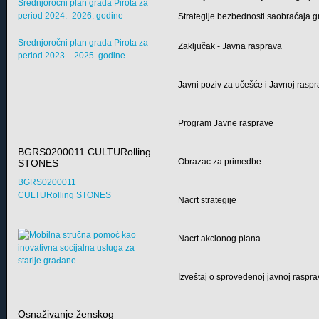
Srednjoročni plan grada Pirota za
period 2024.- 2026. godine
Strategije bezbednosti saobraćaja g
Srednjoročni plan grada Pirota za
Zaključak - Javna rasprava
period 2023. - 2025. godine
Javni poziv za učešće i Javnoj raspr
Program Javne rasprave
BGRS0200011 CULTURolling
Obrazac za primedbe
STONES
BGRS0200011
CULTURolling STONES
Nacrt strategije
Nacrt akcionog plana
Izveštaj o sprovedenoj javnoj raspra
Osnaživanje ženskog