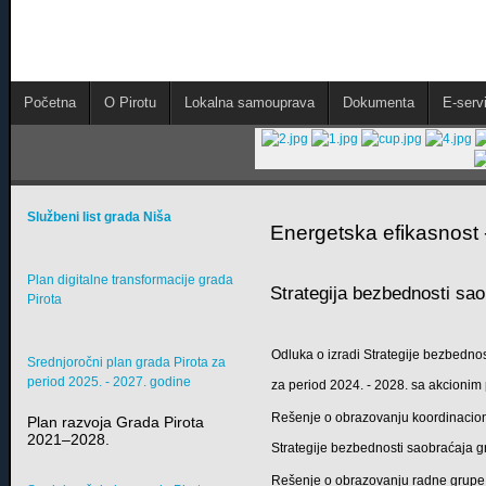
Početna
O Pirotu
Lokalna samouprava
Dokumenta
E-servi
Službeni list grada Niša
Energetska efikasnost -
Plan digitalne transformacije grada
Strategija bezbednosti sao
Pirota
Odluka o izradi Strategije bezbedno
Srednjoročni plan grada Pirota za
period 2025. - 2027. godine
za period 2024. - 2028. sa akcioni
Rešenje o obrazovanju koordinacion
Plan razvoja Grada Pirota
2021–2028.
Strategije bezbednosti saobraćaja g
Rešenje o obrazovanju radne grupe