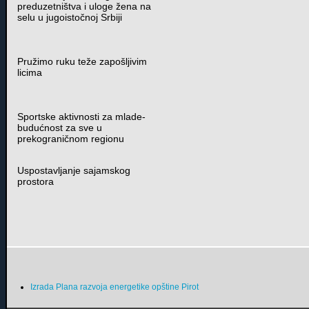
preduzetništva i uloge žena na
selu u jugoistočnoj Srbiji
Pružimo ruku teže zapošljivim
licima
Sportske aktivnosti za mlade-
budućnost za sve u
prekograničnom regionu
Uspostavljanje sajamskog
prostora
Izrada Plana razvoja energetike opštine Pirot