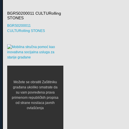
BGRS0200011 CULTURolling
STONES
BGRS0200011
CULTURolling STONES
Možete se obratiti Zaštitniku
građana ukoliko smatrate da
su vam povređena prava
primenom republičkih propisa
od strane nosilaca javnih
ovlašćenja