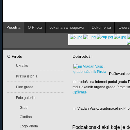
Početna
O Pirotu
Lokalna samouprava
Dokumenta
E-servi
O Pirotu
Dobrodošli
Ukratko
Poštovani su
Kratka istorija
dobrodošli na internet portal grada
Plan grada
radu lokalnih organa grada Pirota tim
Opširnije
Foto galerija
Grad
mr Vladan Vasić, gradonačelnik Piro
Okolina
Logo Pirota
Podzakonski akti koje je d