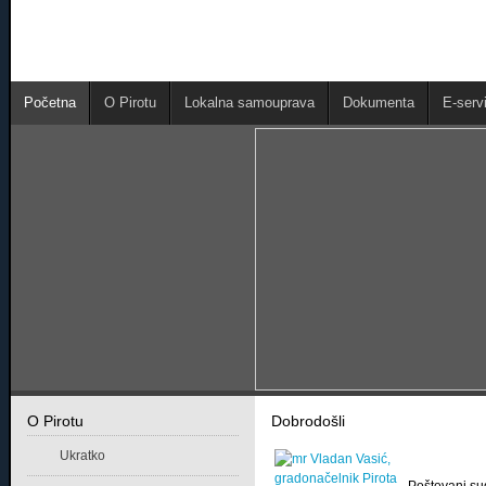
Početna
O Pirotu
Lokalna samouprava
Dokumenta
E-servi
O Pirotu
Dobrodošli
Ukratko