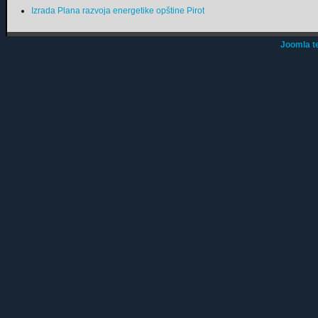
Izrada Plana razvoja energetike opštine Pirot
Joomla t