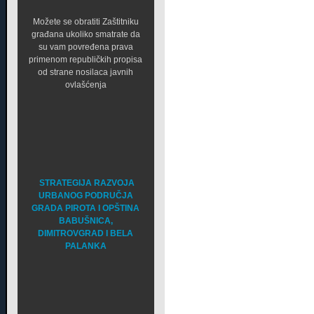
Možete se obratiti Zaštitniku
građana ukoliko smatrate da
su vam povređena prava
primenom republičkih propisa
od strane nosilaca javnih
ovlašćenja
STRATEGIJA RAZVOJA
URBANOG PODRUČJA
GRADA PIROTA I OPŠTINA
BABUŠNICA,
DIMITROVGRAD I BELA
PALANKA