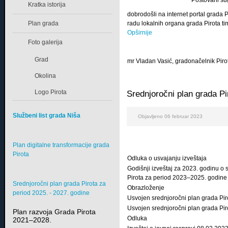
Poštovani su
Kratka istorija
dobrodošli na internet portal grada
Plan grada
radu lokalnih organa grada Pirota tim
Opširnije
Foto galerija
Grad
mr Vladan Vasić, gradonačelnik Piro
Okolina
Logo Pirota
Srednjoročni plan grada Pi
Službeni list grada Niša
Objavljeno 06 februar 2023
Plan digitalne transformacije grada
Pirota
Odluka o usvajanju izveštaja
Godišnji izveštaj za 2023. godinu 
Pirota za period 2023–2025. godine
Srednjoročni plan grada Pirota za
Obrazloženje
period 2025. - 2027. godine
Usvojen srednjoročni plan grada Pi
Usvojen srednjoročni plan grada Pi
Plan razvoja Grada Pirota
Odluka
2021–2028.