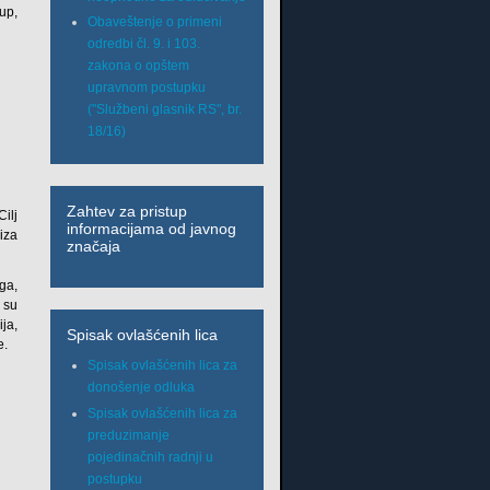
up,
Obaveštenje o primeni
odredbi čl. 9. i 103.
zakona o opštem
upravnom postupku
("Službeni glasnik RS", br.
18/16)
Zahtev za pristup
ilj
informacijama od javnog
liza
značaja
ga,
i su
ja,
Spisak ovlašćenih lica
e.
Spisak ovlašćenih lica za
donošenje odluka
Spisak ovlašćenih lica za
preduzimanje
pojedinačnih radnji u
postupku