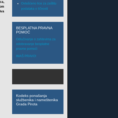
ca,
Ovlašćeno lice za zaštitu
dom
podataka o ličnosti
iva
BESPLATNA PRAVNA
POMOĆ
Odlučivanje o zahtevima za
odobravanje besplatne
pravne pomoći
IMAŠ PRAVO!
Kodeks ponašanja
službenika i nameštenika
Grada Pirota