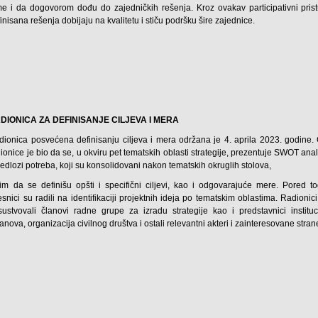
me i da dogovorom dođu do zajedničkih rešenja. Kroz ovakav participativni prist
inisana rešenja dobijaju na kvalitetu i stiču podršku šire zajednice.
DIONICA ZA DEFINISANJE CILJEVA I MERA
dionica posvećena definisanju ciljeva i mera održana je 4. aprila 2023. godine. C
ionice je bio da se, u okviru pet tematskih oblasti strategije, prezentuje SWOT ana
redlozi potreba, koji su konsolidovani nakon tematskih okruglih stolova,
tim da se definišu opšti i specifični ciljevi, kao i odgovarajuće mere. Pored to
snici su radili na identifikaciji projektnih ideja po tematskim oblastima. Radionic
isustvovali članovi radne grupe za izradu strategije kao i predstavnici instituci
anova, organizacija civilnog društva i ostali relevantni akteri i zainteresovane stran