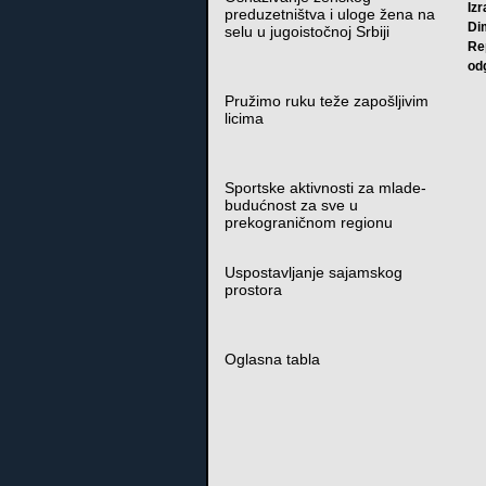
Iz
preduzetništva i uloge žena na
Di
selu u jugoistočnoj Srbiji
Re
od
Pružimo ruku teže zapošljivim
licima
Sportske aktivnosti za mlade-
budućnost za sve u
prekograničnom regionu
Uspostavljanje sajamskog
prostora
Oglasna tabla