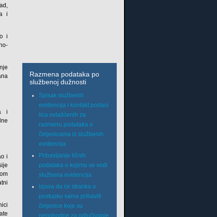
ad,
a i
o i
ano-
nje
Razmena podataka po
ana
službenoj dužnosti
Spisak službenih
evidencija i kontakt podaci
a i
lica ovlašćenih za
lne
razmenu podataka o
činjenicama iz službenih
evidencija
Pribavljanje ličnih
o i
podataka o kojima se vodi
ije
tom
službena evidencija
tni
Izjava da će stranka u
postupku sama pribaviti
ici
činjenice koje su
ate
neophodne za odlučivanje