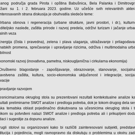
banog područja grada Pirota i opština Babušnica, Bela Palanka i Dimitrovgr
ržani su 1. i 2. februara 2023. godine. Uz učešće svih relevantnih akter
nterosavanih strana diskusija je obuhvatila sledeće teme:
Urbana obnova i regeneracija (urbane strukture, javni prostori, i dr.), kulturn
diteljsko nasleđe, zaštita prirode i razvoj predela, održivi turizam i jačanje urb
alnih veza
Energija (čista i pravedna), zelena i plava ulaganja, ublažavanje i prilagođava
imatskih promena, sprečavanje i upravljanje rizicima, održiva i multimodalna urb
bilnost
konomski razvoj (inovativna, pametna, niskougljenična i cirkularna ekonomija)
Društveno blagostanje - zapošljavanje, obrazovanje, stanovanje, socijaln
ravstvena zaštita, kultura, socio-ekonomska uključenost i integracije, socija
vacije
Upravljanje razvojem
esnicima/cama okruglog stola su prezentovani rezultati kontekstualne analize ka
zultati preliminarne SWOT analize i predloga potreba, dok je tokom drugog dela ses
aka tematska oblast pojedinačno diskutovana sa učesnicima okruglog stola i 
ilikom su potvrđeni nalazi SWOT analize i predloga potreba ali i prikupljeni doda
daci i sugestije za dopunu analize.
rugli stolovi su organizovani kako bi različiti zainteresovani subjekti, predstavn
stitucija i pojedincia, mogli ravnopravno da diskutuju o problemima u okviru zad