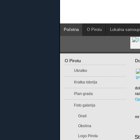
Početna
O Pirotu
Lokalna samoup
O Pirotu
Do
Ukratko
Kratka istorija
do
Plan grada
rad
Op
Foto galerija
Grad
mr
Okolina
Logo Pirota
St