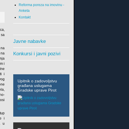
Reforma poreza na imovinu -
Anketa
Kontakt
ca,
 sa
Javne nabavke
m na
Konkursi i javni pozivi
 na
nja
m i
lne
i i
ivog
Upitnik o zadovoljstvu
ene
građana uslugama
la,
Gradske uprave Pirot
ano-
nosi
stup
e i
a u