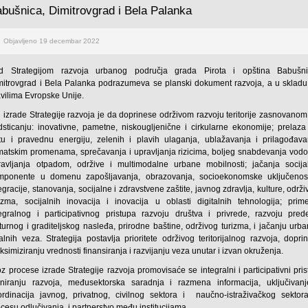
bušnica, Dimitrovgrad i Bela Palanka
Objavljeno 19 decembar 2022
d Strategijom razvoja urbanog područja grada Pirota i opština Babušni
mitrovgrad i Bela Palanka podrazumeva se planski dokument razvoja, a u skladu
avilima Evropske Unije.
j izrade Strategije razvoja je da doprinese održivom razvoju teritorije zasnovano
dsticanju: inovativne, pametne, niskougljenične i cirkularne ekonomije; prelaza
stu i pravednu energiju, zelenih i plavih ulaganja, ublažavanja i prilagođava
imatskim promenama, sprečavanja i upravljanja rizicima, boljeg snabdevanja vodo
ravljanja otpadom, održive i multimodalne urbane mobilnosti; jačanja socija
mponente u domenu zapošljavanja, obrazovanja, socioekonomske uključenost
egracije, stanovanja, socijalne i zdravstvene zaštite, javnog zdravlja, kulture, održ
rizma, socijalnih inovacija i inovacija u oblasti digitalnih tehnologija; prim
tegralnog i participativnog pristupa razvoju društva i privrede, razvoju prede
turnog i graditeljskog nasleđa, prirodne baštine, održivog turizma, i jačanju urb
alnih veza. Strategija postavlja prioritete održivog teritorijalnog razvoja, dopri
simiziranju vrednosti finansiranja i razvijanju veza unutar i izvan okruženja.
z procese izrade Strategije razvoja promovisaće se integralni i participativni pri
aniranju razvoja, međusektorska saradnja i razmena informacija, uključivanj
ordinacija javnog, privatnog, civilnog sektora i naučno-istraživačkog sektor
ocesu odlučivanja, i partnerstvo među institucijama.