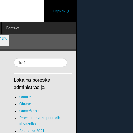
Ћирилица
Kontakt
Lokalna poreska
administracija
Odluke
Obrasci
Obaveštenja
Prava i obaveze poreskih
obveznika
Anketa za 2021.