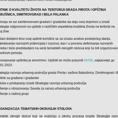
ITNIK O KVALITETU ŽIVOTA NA TERITORIJI GRADA PIROTA I OPŠTINA
BUŠNICA, DIMITROVGRAD I BELA PALANKA
ivaju se svi zainteresovani građani i građanke da daju svoj doprinos u izradi
ategije odgovorom na upitnik o različitim aspektima kvaliteta života na teritoriji na
oj žive.
aci dobijeni kroz ovaj upitnik koristiće se za izradu analize postojećeg stanja,
ledavanje razvojnih potencijala i izazova, kao i u procesu definisanja razvojnih
reba i biće predstavljeni na seriji tematskih okruglih stolova koji će biti organizovan
rednom periodu.
punjavanje upitnika je anonimno. Upitnik se može popuniti
OVDE
, најкасније до
.01.2023.
rategija razvoja urbanog područja grada Pirota i opšina Babušnica, Dimitrovgrad i
itnik za građane i građanke
lukа o pristupanju izradi Strategije razvoja urbanog područja
šenje o obrazovanju Saveta za razvoj urbanog područja
šenje o radnoj grupi
GANIZACIJA TEMATSKIH OKRUGLIH STOLOVA
matski okrugli stolovi koji se realizuju u okviru procesa izrade Strategije razv