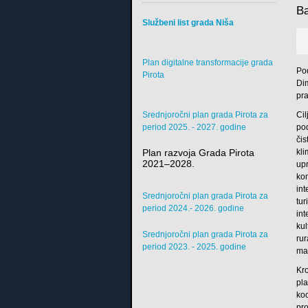
Ba
Službeni list grada Niša
Plan digitalne transformacije grada
Po
Pirota
Di
pr
Srednjoročni plan grada Pirota za
Cil
period 2025. - 2027. godine
po
či
Plan razvoja Grada Pirota
kl
2021–2028.
up
ko
int
Srednjoročni plan grada Pirota za
tu
period 2024.- 2026. godine
in
kul
Srednjoročni plan grada Pirota za
rur
period 2023. - 2025. godine
mak
Kro
pl
ko
pr