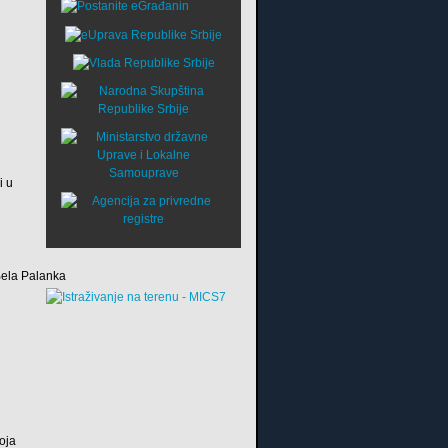
i u
 Bela Palanka
oja