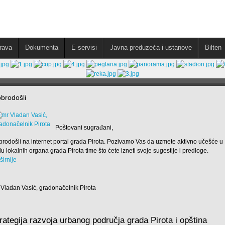
rava
Dokumenta
E-servisi
Javna preduzeća i ustanove
Bilten
brodošli
Poštovani sugrađani,
brodošli na internet portal grada Pirota. Pozivamo Vas da uzmete aktivno učešće u
u lokalnih organa grada Pirota time što ćete izneti svoje sugestije i predloge.
širnije
 Vladan Vasić, gradonačelnik Pirota
rategija razvoja urbanog područja grada Pirota i opština