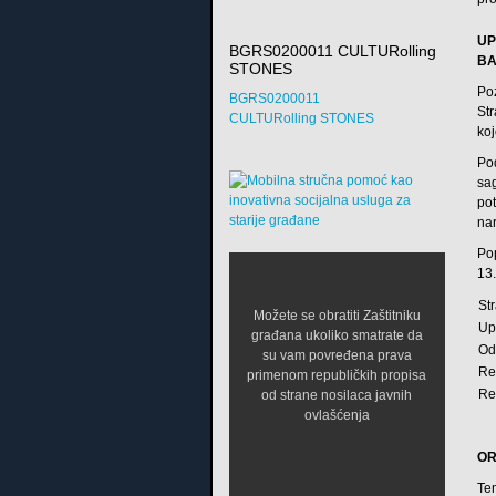
UP
BGRS0200011 CULTURolling
BA
STONES
Poz
BGRS0200011
Str
CULTURolling STONES
koj
Pod
sag
pot
na
Po
13
St
Možete se obratiti Zaštitniku
Up
građana ukoliko smatrate da
Оd
su vam povređena prava
Re
primenom republičkih propisa
Re
od strane nosilaca javnih
ovlašćenja
OR
Te