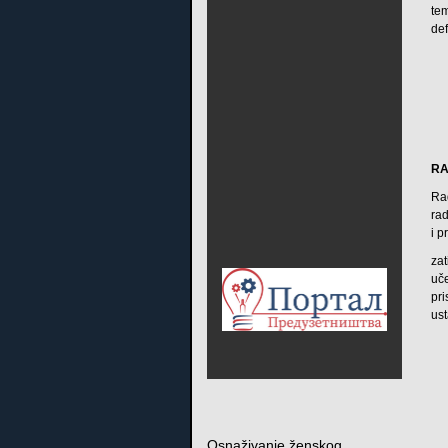
te
def
RA
Ra
rad
i p
za
uče
pr
ust
Osnaživanje ženskog