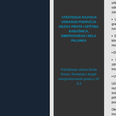
ur
od
zai
STRATEGIJA RAZVOJA
• 
URBANOG PODRUČJA
gra
GRADA PIROTA I OPŠTINA
rur
BABUŠNICA,
DIMITROVGRAD I BELA
• 
PALANKA
kl
mo
• E
• 
zd
ino
Poboljšanje uslova života
Roma i Romkinja i drugih
• 
marginalizovanih grupa u 18
JLS
Uč
re
sv
pr
po
Ok
in