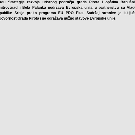
radu Strategije razvoja urbanog područja grada Pirota i opština Babušni
mitrovgrad i Bela Palanka podržava Evropska unija u partnerstvu sa Vla
publike Srbije preko programa EU PRO Plus. Sadržaj stranice je isključ
govornost Grada Pirota i ne odražava nužno stavove Evropske unije.