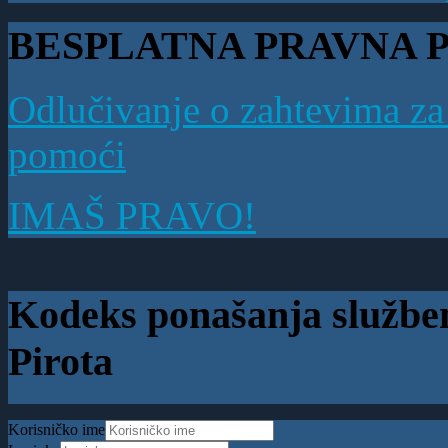
BESPLATNA PRAVNA
Odlučivanje o zahtevima za
pomoći
IMAŠ PRAVO!
Kodeks ponašanja službe
Pirota
Korisničko ime