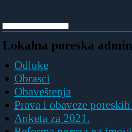
Lokalna poreska admini
Odluke
Obrasci
Obaveštenja
Prava i obaveze poreskih
Anketa za 2021.
Reforma poreza na imovi