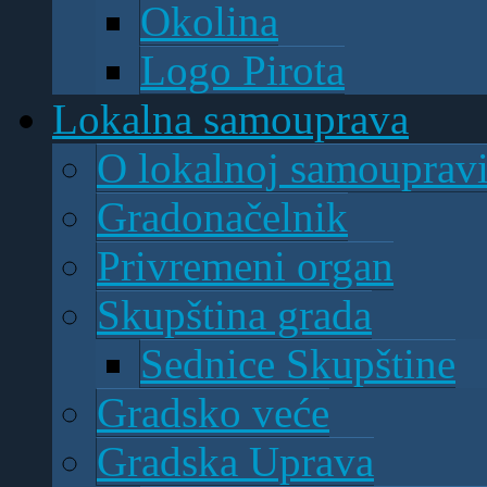
Okolina
Logo Pirota
Lokalna samouprava
O lokalnoj samouprav
Gradonačelnik
Privremeni organ
Skupština grada
Sednice Skupštine
Gradsko veće
Gradska Uprava