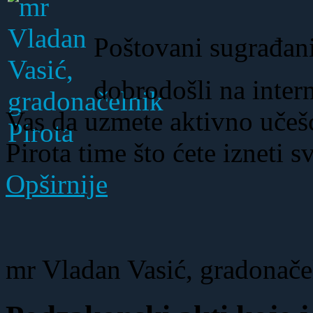
Poštovani sugrađani
dobrodošli na inter
Vas da uzmete aktivno učeš
Pirota time što ćete izneti s
Opširnije
mr Vladan Vasić, gradonače