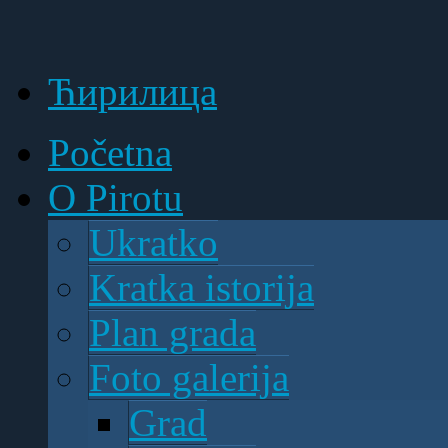
Ћирилица
Početna
O Pirotu
Ukratko
Kratka istorija
Plan grada
Foto galerija
Grad