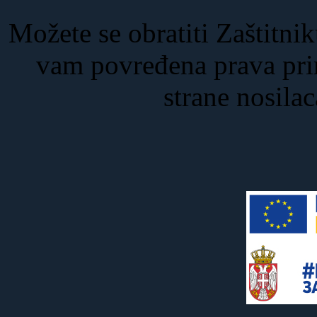
Možete se obratiti Zaštitni
vam povređena prava pri
strane nosila