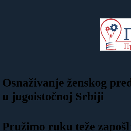
Osnaživanje ženskog predu
u jugoistočnoj Srbiji
Pružimo ruku teže zapošl