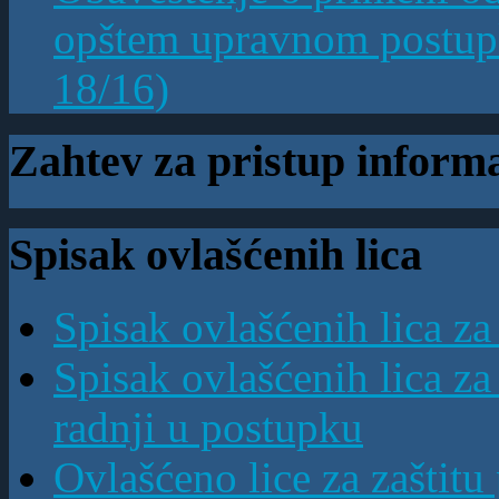
opštem upravnom postupk
18/16)
Zahtev za pristup inform
Spisak ovlašćenih lica
Spisak ovlašćenih lica z
Spisak ovlašćenih lica z
radnji u postupku
Ovlašćeno lice za zaštitu