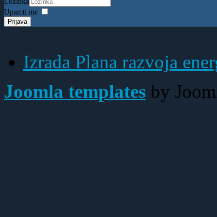
Lozinka
Upamti me
Prijava
Izrada Plana razvoja ener
Joomla templates
by Jooml