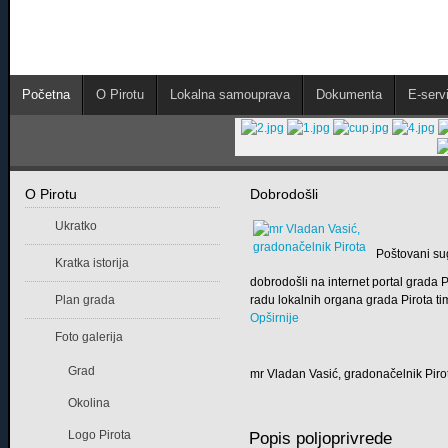
Početna
O Pirotu
Lokalna samouprava
Dokumenta
E-servi
O Pirotu
Dobrodošli
Ukratko
Poštovani su
Kratka istorija
dobrodošli na internet portal grada
Plan grada
radu lokalnih organa grada Pirota tim
Opširnije
Foto galerija
Grad
mr Vladan Vasić, gradonačelnik Piro
Okolina
Logo Pirota
Popis poljoprivrede