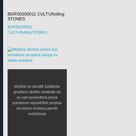
BGRS0200011 CULTURolling
STONES
BGRS0200011
CULTURolling STONES
Možete se obratiti Zaštitniku
građana ukoliko smatrate da
su vam povređena prava
primenom republičkih propisa
od strane nosilaca javnih
ovlašćenja