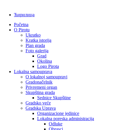
Ћирилица
Početna
O Pirotu
Ukratko
Kratka istorija
Plan grada
Foto galerija
Grad
Okolina
Logo Pirota
Lokalna samouprava
O lokalnoj samoupravi
Gradonačelnik
Privremeni organ
Skupština grada
Sednice Skupštine
Gradsko veće
Gradska Uprava
Organizacione jedinice
Lokalna poreska administracija
Odluke
Obrasci