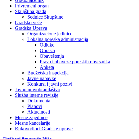
Gradonačelnik
Privremeni organ
Skupština grada
Sednice Skupštine
Gradsko veće
Gradska Uprava
Organizacione jedinice
Lokalna poreska administracija
Odluke
Obrasci
Obaveštenja
Prava i obaveze poreskih obveznika
Anketa
Budžetska inspekcija
Javne nabavke
Konkursi i javni pozivi
Javno pravobranilaštvo
Služba interne revizije
Dokumenta
Planovi
Aktuelnosti
Mesne zajednice
Mesne kancelarije
Rukovodioci Gradske uprave