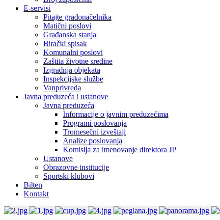
E-servisi
Pitajte gradonačelnika
Matični poslovi
Građanska stanja
Birački spisak
Komunalni poslovi
Zaštita životne sredine
Izgradnja objekata
Inspekcijske službe
Vanprivreda
Javna preduzeća i ustanove
Javna preduzeća
Informacije o javnim preduzećima
Programi poslovanja
Tromesečni izveštaji
Analize poslovanja
Komisija za imenovanje direktora JP
Ustanove
Obrazovne institucije
Sportski klubovi
Bilten
Kontakt