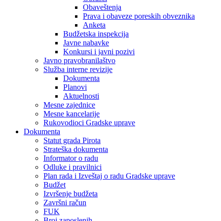
Obaveštenja
Prava i obaveze poreskih obveznika
Anketa
Budžetska inspekcija
Javne nabavke
Konkursi i javni pozivi
Javno pravobranilaštvo
Služba interne revizije
Dokumenta
Planovi
Aktuelnosti
Mesne zajednice
Mesne kancelarije
Rukovodioci Gradske uprave
Dokumenta
Statut grada Pirota
Strateška dokumenta
Informator o radu
Odluke i pravilnici
Plan rada i Izveštaj o radu Gradske uprave
Budžet
Izvršenje budžeta
Završni račun
FUK
Broj zaposlenih