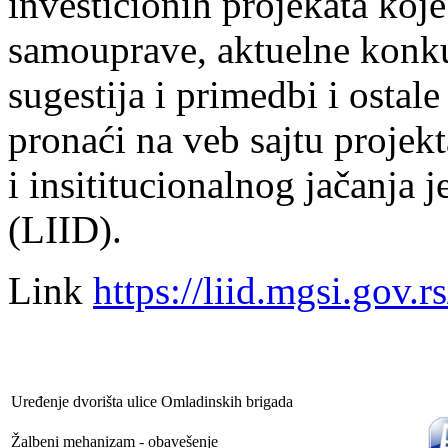
investicionih projekata koje
samouprave, aktuelne konku
sugestija i primedbi i ostal
pronaći na veb sajtu projek
i insititucionalnog jačanja 
(LIID).
Link
https://liid.mgsi.gov.rs
Uređenje dvorišta ulice Omladinskih brigada
Žalbeni mehanizam - obavešenje