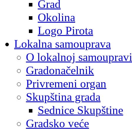
Grad
Okolina
Logo Pirota
Lokalna samouprava
O lokalnoj samouprav
Gradonačelnik
Privremeni organ
Skupština grada
Sednice Skupštine
Gradsko veće