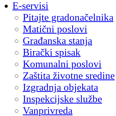
E-servisi
Pitajte gradonačelnika
Matični poslovi
Građanska stanja
Birački spisak
Komunalni poslovi
Zaštita životne sredine
Izgradnja objekata
Inspekcijske službe
Vanprivreda