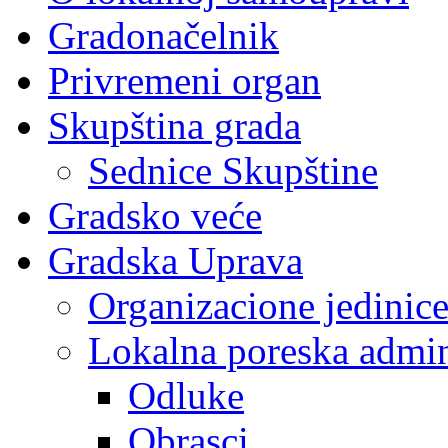
Gradonačelnik
Privremeni organ
Skupština grada
Sednice Skupštine
Gradsko veće
Gradska Uprava
Organizacione jedinic
Lokalna poreska admin
Odluke
Obrasci