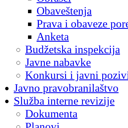
Obaveštenja
Prava i obaveze por
Anketa
Budžetska inspekcija
Javne nabavke
Konkursi i javni poziv
Javno pravobranilaštvo
Služba interne revizije
Dokumenta
Planovi