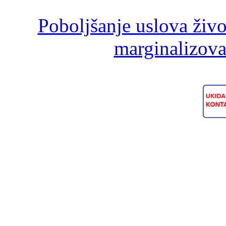
Poboljšanje uslova živ
marginalizova