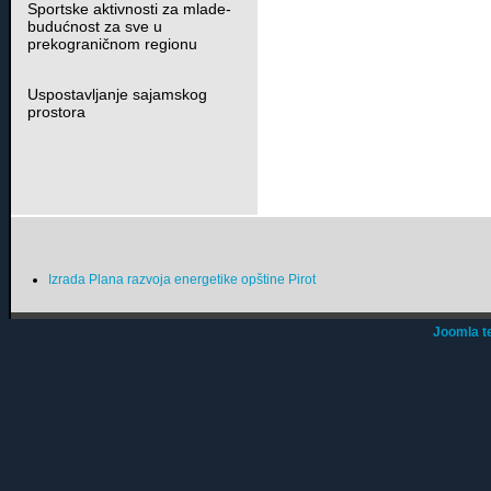
Sportske aktivnosti za mlade-
budućnost za sve u
prekograničnom regionu
Uspostavljanje sajamskog
prostora
Izrada Plana razvoja energetike opštine Pirot
Joomla t