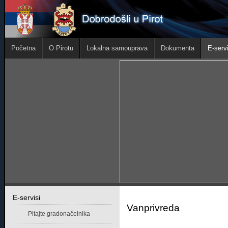
Početna
O Pirotu
Lokalna samouprava
Dokumenta
E-servi
Е-servisi
Vanprivreda
Pitajte gradonačelnika