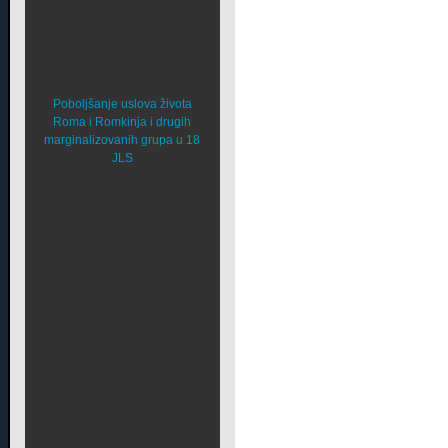
Poboljšanje uslova života
Roma i Romkinja i drugih
marginalizovanih grupa u 18
JLS