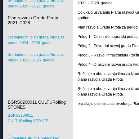
Srednjoročni plan grada Pirota za
2021. - 2028. godine
period 2025. - 2027. godine
Odluka o usvajanju Plana razvoja Gr
Plan razvoja Grada Pirota
godine
2021–2028.
Plan razvoja Grada Pirota za period
Prilog 1 - Opšti i demografski podaci
Srednjoročni plan grada Pirota za
period 2024.- 2026. godine
Prilog 2 - Privredni razvoj grada Piro
Srednjoročni plan grada Pirota za
Prilog 3 - Razvoj infrastrukture i zaš
period 2023. - 2025. godine
Prilog 4 - Društveni razvoj grada Pir
Rešenje o obrazovanju tima za izra
plana razvoja Grada Pirota
Rešenje o obrazovanju tima za izra
plana razvoja Grada Pirota
BGRS0200011 CULTURolling
Izveštaj o učincima sprovođenja Pla
STONES
BGRS0200011
CULTURolling STONES