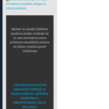
Možete se obratiti Zaštitniku
građana ukoliko smatrate da
su vam povređena prava
primenom republičkih propisa
od strane nosilaca javnih
ovlašćenja
STRATEGIJA RAZVOJA
URBANOG PODRUČJA
GRADA PIROTA I OPŠTINA
BABUŠNICA,
DIMITROVGRAD I BELA
PALANKA