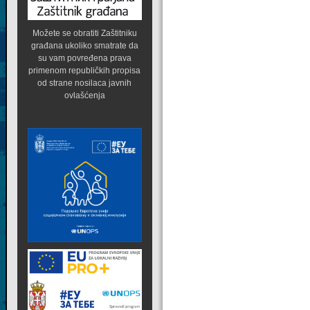
Možete se obratiti Zaštitniku
građana ukoliko smatrate da
su vam povređena prava
primenom republičkih propisa
od strane nosilaca javnih
ovlašćenja