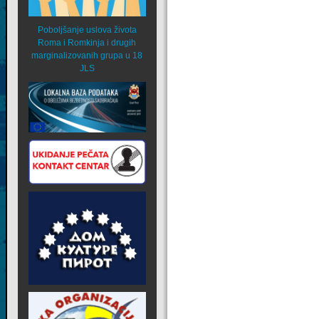
Poboljšanje uslova života
Roma i Romkinja i drugih
marginalizovanih grupa u 18
JLS