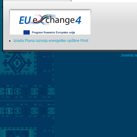
Izrada Plana razvoja energetike opštine Pirot
Joomla t