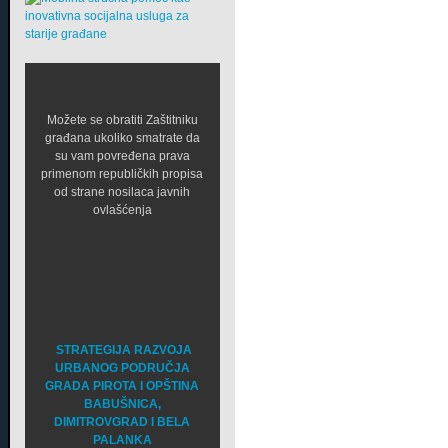
Možete se obratiti Zaštitniku
građana ukoliko smatrate da
su vam povređena prava
primenom republičkih propisa
od strane nosilaca javnih
ovlašćenja
STRATEGIJA RAZVOJA
URBANOG PODRUČJA
GRADA PIROTA I OPŠTINA
BABUŠNICA,
DIMITROVGRAD I BELA
PALANKA