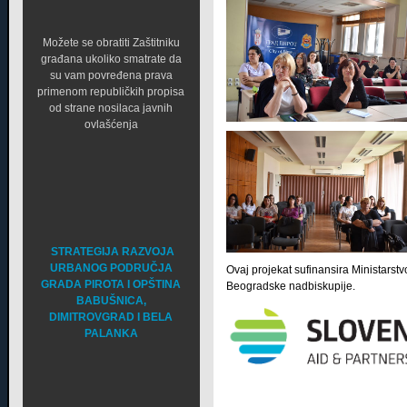
Možete se obratiti Zaštitniku
građana ukoliko smatrate da
su vam povređena prava
primenom republičkih propisa
od strane nosilaca javnih
ovlašćenja
STRATEGIJA RAZVOJA
URBANOG PODRUČJA
Ovaj projekat sufinansira Ministarstv
GRADA PIROTA I OPŠTINA
Beogradske nadbiskupije.
BABUŠNICA,
DIMITROVGRAD I BELA
PALANKA