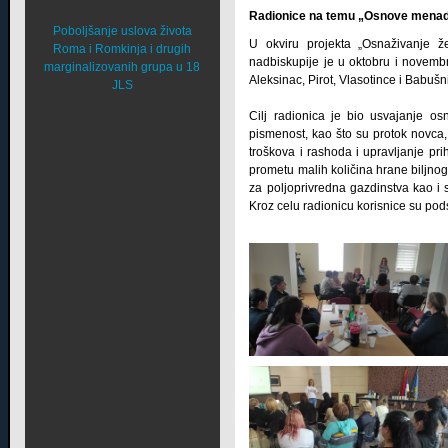
Radionice na temu „Osnove menadž
Poboljšanje uslova života
U okviru projekta „Osnaživanje ž
Roma i Romkinja i drugih
nadbiskupije je u oktobru i novemb
marginalizovanih grupa u 18
Aleksinac, Pirot, Vlasotince i Babu
JLS
Cilj radionica je bio usvajanje os
pismenost, kao što su protok novca, l
troškova i rashoda i upravljanje pri
prometu malih količina hrane biljno
za poljoprivredna gazdinstva kao i
Kroz celu radionicu korisnice su pod