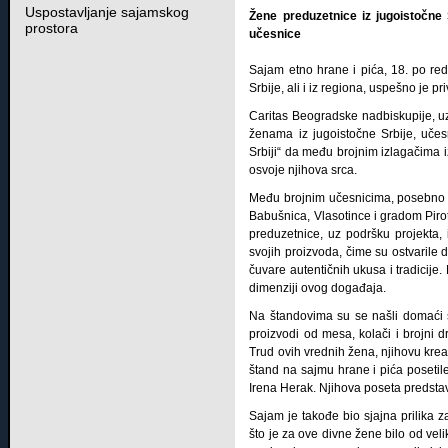
Uspostavljanje sajamskog
Žene preduzetnice iz jugoistočne
prostora
učesnice
Sajam etno hrane i pića, 18. po red
Srbije, ali i iz regiona, uspešno je pr
Caritas Beogradske nadbiskupije, uz
ženama iz jugoistočne Srbije, učes
Srbiji“ da među brojnim izlagačima iz
osvoje njihova srca.
Među brojnim učesnicima, posebno se
Babušnica, Vlasotince i gradom Pirot
preduzetnice, uz podršku projekta, 
svojih proizvoda, čime su ostvarile d
čuvare autentičnih ukusa i tradicij
dimenziji ovog događaja.
Na štandovima su se našli domaći si
proizvodi od mesa, kolači i brojni dr
Trud ovih vrednih žena, njihovu kreat
štand na sajmu hrane i pića poseti
Irena Herak. Njihova poseta predsta
Sajam je takođe bio sjajna prilika z
što je za ove divne žene bilo od vel