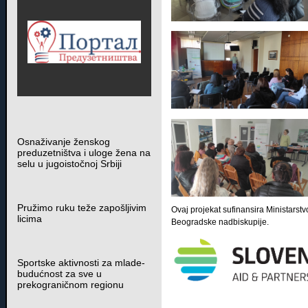
Osnaživanje ženskog
preduzetništva i uloge žena na
selu u jugoistočnoj Srbiji
Pružimo ruku teže zapošljivim
Ovaj projekat sufinansira Ministarstv
licima
Beogradske nadbiskupije.
Sportske aktivnosti za mlade-
budućnost za sve u
prekograničnom regionu