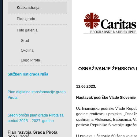
Kratka istorija
Plan grada
Foto galerija
Grad
Okolina
Logo Pirota
OSNAŽIVANJE ŽENSKOG P
Službeni list grada Niša
12.06.2023.
Plan digitalne transformacije grada
Pirota
Nastavak podrške Vlade Slovenije 
Uz finansijsku podršku Vlade Republ
godine realizaciju projekta „Osnaž
Srednjoročni plan grada Pirota za
opštinama Aleksinac, Babušnica, Vla
period 2025. - 2027. godine
poslova Republike Slovenije ugrože
Plan razvoja Grada Pirota
U projektu učestvuje 60 žena koje s
2021–2028.