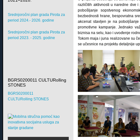
različitih aktivnosti u naredne dve 
pobošljanje sopstvenog ekonomsko
Srednjoročni plan grada Pirota za
bezbednosti hrane, bespovratna sre
period 2024.- 2026. godine
akcenat stavljen je na poboljšanje
promotivne kampanje. Jednako važa
Srednjoročni plan grada Pirota za
biznisa na selu, kao i uvođenje rod
period 2023. - 2025. godine
Tokom maja i juna realizovane su četi
se učesnice na projektu detaljnije u
BGRS0200011 CULTURolling
STONES
BGRS0200011
CULTURolling STONES