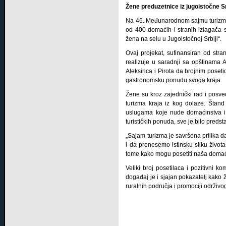
Žene preduzetnice iz jugoistočne 
Na 46. Međunarodnom sajmu turizma 
od 400 domaćih i stranih izlagača 
žena na selu u Jugoistočnoj Srbiji“.
Ovaj projekat, sufinansiran od stra
realizuje u saradnji sa opštinama
Aleksinca i Pirota da brojnim poseti
gastronomsku ponudu svoga kraja.
Žene su kroz zajednički rad i posve
turizma kraja iz kog dolaze. Štand
uslugama koje nude domaćinstva i p
turističkih ponuda, sve je bilo preds
„Sajam turizma je savršena prilika 
i da prenesemo istinsku sliku života
tome kako mogu posetiti naša domaći
Veliki broj posetilaca i pozitivni
događaj je i sjajan pokazatelj kako 
ruralnih područja i promociji održivo