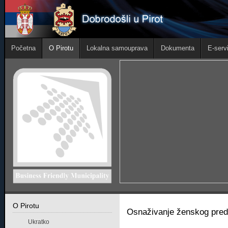
Početna
O Pirotu
Lokalna samouprava
Dokumenta
E-servi
O Pirotu
Osnaživanje ženskog preduz
Ukratko