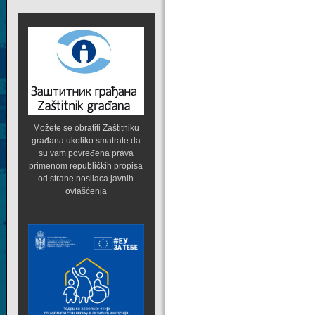
Možete se obratiti Zaštitniku
građana ukoliko smatrate da
su vam povređena prava
primenom republičkih propisa
od strane nosilaca javnih
ovlašćenja