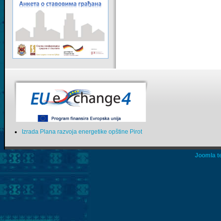
Izrada Plana razvoja energetike opštine Pirot
Joomla t