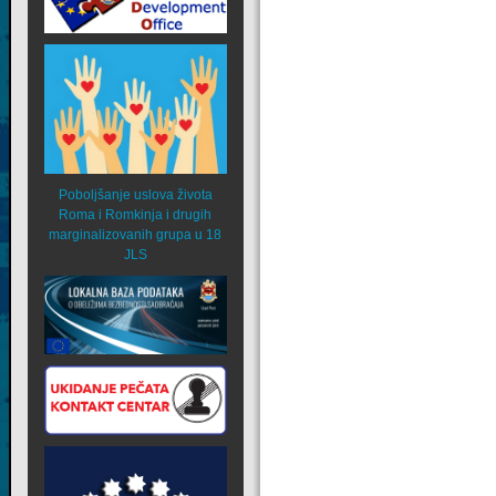
Poboljšanje uslova života
Roma i Romkinja i drugih
marginalizovanih grupa u 18
JLS