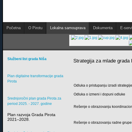
Početna
O Pirotu
Lokalna samouprava
Dokumenta
E-servi
Službeni list grada Niša
Strategija za mlade grada 
Plan digitalne transformacije grada
Pirota
Odluka o pristupanju izradi strategij
Odluka o izmeni i dopuni odluke
Srednjoročni plan grada Pirota za
period 2025. - 2027. godine
Rešenje o obrazovanju koordinacion
Plan razvoja Grada Pirota
2021–2028.
Rešenje o obrazovanju radne grupe