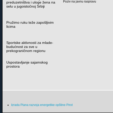
Poziv na javnu raspravu
preduzetništva i uloge žena na
selu u jugoistočnoj Srbiji
Pružimo ruku teže zapošljivim
licima
Sportske aktivnosti za mlade-
budućnost za sve u
prekograničnom regionu
Uspostavljanje sajamskog
prostora
Izrada Plana razvoja energetike opštine Pirot