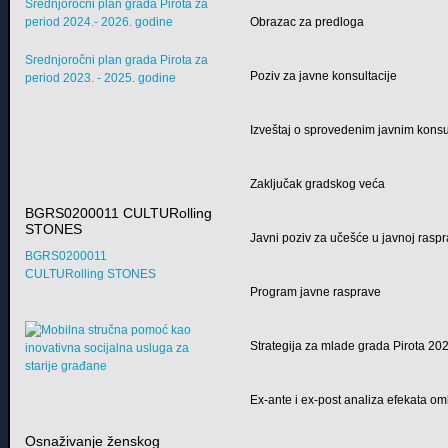
Srednjoročni plan grada Pirota za
period 2024.- 2026. godine
Obrazac za predloga
Srednjoročni plan grada Pirota za
Poziv za javne konsultacije
period 2023. - 2025. godine
Izveštaj o sprovedenim javnim kons
Zaključak gradskog veća
BGRS0200011 CULTURolling
STONES
Javni poziv za učešće u javnoj raspr
BGRS0200011
CULTURolling STONES
Program javne rasprave
Strategija za mlade grada Pirota 2
Ex-ante i ex-post analiza efekata om
Osnaživanje ženskog