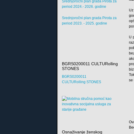
Srednjoročni plan grada Pirota za
period 2024.- 2026. godine
Uz
go
Srednjoročni plan grada Pirota za
op
period 2023. - 2025. godine
po
U 
raz
po
be
ak
BGRS0200011 CULTURolling
pr
STONES
bi
Tok
BGRS0200011
se 
CULTURolling STONES
Ova
Be
Osnaživanje ženskog