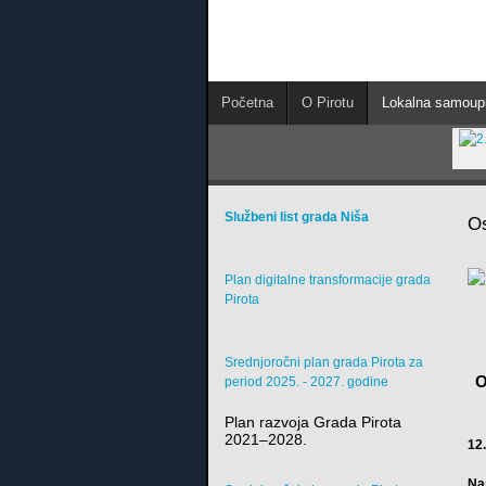
Početna
O Pirotu
Lokalna samoup
Službeni list grada Niša
Os
Plan digitalne transformacije grada
Pirota
Srednjoročni plan grada Pirota za
O
period 2025. - 2027. godine
Plan razvoja Grada Pirota
2021–2028.
12
Na