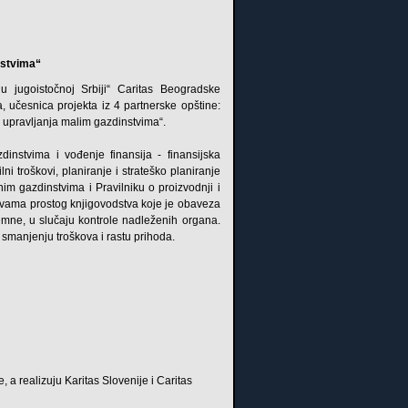
nstvima“
 jugoistočnoj Srbiji“ Caritas Beogradske
 učesnica projekta iz 4 partnerske opštine:
 upravljanja malim gazdinstvima“.
dinstvima i vođenje finansija - finansijska
lni troškovi, planiranje i strateško planiranje
nim gazdinstvima i Pravilniku o proizvodnji i
novama prostog knjigovodstva koje je obaveza
emne, u slučaju kontrole nadleženih organa.
 smanjenju troškova i rastu prihoda.
, a realizuju Karitas Slovenije i Caritas