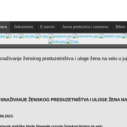
rava
Dokumenta
E-servisi
Javna preduzeća i ustanove
Bilten
naživanje ženskog preduzetništva i uloge žena na selu u jug
SNAŽIVANJE ŽENSKOG PREDUZETNIŠTVA I ULOGE ŽENA NA
.06.2023.
stavak podrške Vlade Slovenije razvoju ženskog biznisa na selu