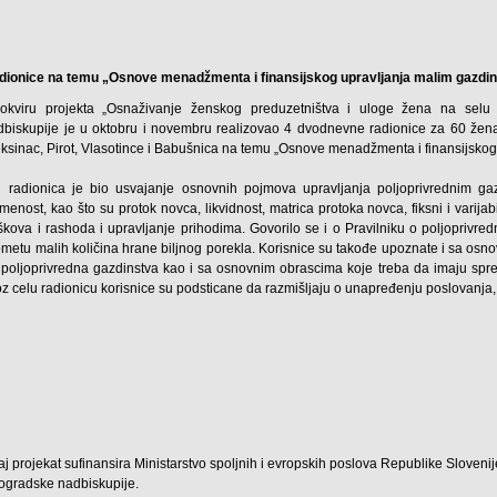
dionice na temu „Osnove menadžmenta i finansijskog upravljanja malim gazdi
okviru projekta „Osnaživanje ženskog preduzetništva i uloge žena na selu u
dbiskupije je u oktobru i novembru realizovao 4 dvodnevne radionice za 60 žena,
eksinac, Pirot, Vlasotince i Babušnica na temu „Osnove menadžmenta i finansijskog
lj radionica je bio usvajanje osnovnih pojmova upravljanja poljoprivrednim gaz
menost, kao što su protok novca, likvidnost, matrica protoka novca, fiksni i varijabi
škova i rashoda i upravljanje prihodima. Govorilo se i o Pravilniku o poljoprivred
ometu malih količina hrane biljnog porekla. Korisnice su takođe upoznate i sa os
 poljoprivredna gazdinstva kao i sa osnovnim obrascima koje treba da imaju spr
z celu radionicu korisnice su podsticane da razmišljaju o unapređenju poslovanja,
j projekat sufinansira Ministarstvo spoljnih i evropskih poslova Republike Slovenije
ogradske nadbiskupije.