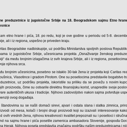
ne preduzetnice iz jugoistočne Srbije na 18. Beogradskom sajmu Etno hrane
esnice
jam etno hrane i pića, 18. po redu, koji je ove godine u periodu od 5-8. decembra
ije, ali i iz regiona, uspešno je priveden kraju.
ritas Beogradske nadbiskupije, uz podršku Ministarstva spoljnih poslova Republik
nama iz jugoistočne Srbije, učesnicama projekta „Osnaživanje ženskog preduzet
iji“ da među brojnim izlagačima iz svih krajeva Srbije, ali i iz regiona, posetioci
oje njihova srca.
đu brojnim učesnicima, posebno se istaklo 30-tak žena iz projekta koji Caritas rea
ušnica, Vlasotince i gradom Pirotom. One su posetiocima predstavile bogatstvo tra
eduzetnice, uz podršku projekta, iskoristile su priliku da se povežu s novim kup
jih proizvoda, čime su ostvarile direktnu finansijsku korist, unapredile svoje poslov
vare autentičnih ukusa i tradicije. Njihovo zadovoljstvo nakon sajma potvrđuje u
menziji ovog događaja.
 štandovima su se našli domaći sirevi, ajvari i ostala slana i slatka zimnica, pri
izvodi od mesa, kolači i brojni drugi proizvodi koji su izazvali interesovanje kako 
d ovih vrednih žena, njihovu kreativnost i kvalitet prepoznali su i posetioci i str
and na sajmu hrane i pića posetile zamenica ambasadora Slovenije, gospođa Gora
ena Herak. Njihova poseta predstavlja značajnu podršku našim preduzetnicama i nj