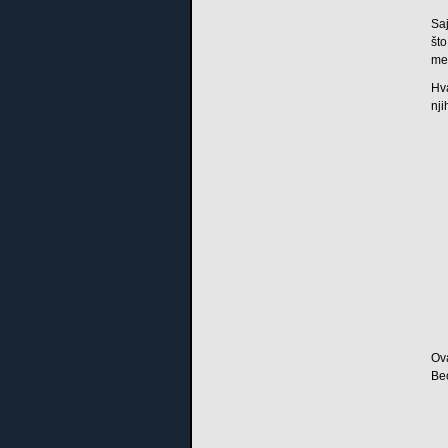
Saj
što
međ
Hv
nji
Ova
Be