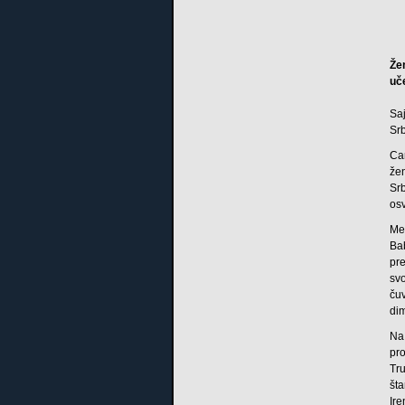
Že
uč
Sa
Srb
Ca
že
Srb
osv
Me
Bab
pr
svo
ču
di
Na
pro
Tru
št
Ir