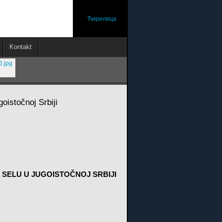
Ћирилица
Kontakt
oistočnoj Srbiji
 SELU U JUGOISTOČNOJ SRBIJI