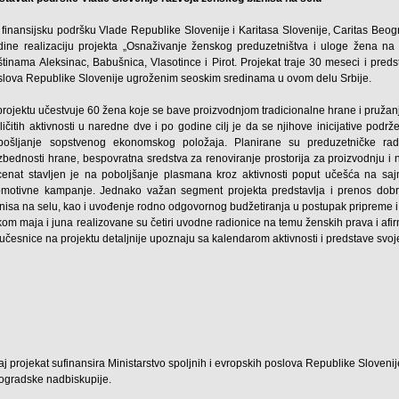
 finansijsku podršku Vlade Republike Slovenije i Karitasa Slovenije, Caritas Beo
dine realizaciju projekta „Osnaživanje ženskog preduzetništva i uloge žena na s
štinama Aleksinac, Babušnica, Vlasotince i Pirot. Projekat traje 30 meseci i preds
slova Republike Slovenije ugroženim seoskim sredinama u ovom delu Srbije.
projektu učestvuje 60 žena koje se bave proizvodnjom tradicionalne hrane i pruža
ličitih aktivnosti u naredne dve i po godine cilj je da se njihove inicijative podr
bošljanje sopstvenog ekonomskog položaja. Planirane su preduzetničke radi
zbednosti hrane, bespovratna sredstva za renoviranje prostorija za proizvodnju 
cenat stavljen je na poboljšanje plasmana kroz aktivnosti poput učešća na sajm
omotivne kampanje. Jednako važan segment projekta predstavlja i prenos dobre
znisa na selu, kao i uvođenje rodno odgovornog budžetiranja u postupak pripreme 
om maja i juna realizovane su četiri uvodne radionice na temu ženskih prava i afirma
učesnice na projektu detaljnije upoznaju sa kalendarom aktivnosti i predstave svoj
j projekat sufinansira Ministarstvo spoljnih i evropskih poslova Republike Slovenije
ogradske nadbiskupije.