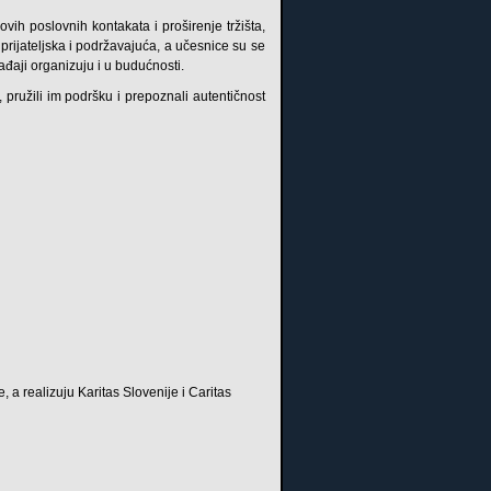
vih poslovnih kontakata i proširenje tržišta,
prijateljska i podržavajuća, a učesnice su se
ađaji organizuju i u budućnosti.
pružili im podršku i prepoznali autentičnost
, a realizuju Karitas Slovenije i Caritas