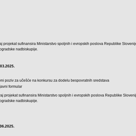
j projekat sufinansira Ministarstvo spoljnih i evropskih poslova Republike Slovenije
ogradske nadbiskupije.
.03.2025.
vni poziv za učešće na konkursu za dodelu bespovratnih sredstava
ijavni formular
j projekat sufinansira Ministarstvo spoljnih i evropskih poslova Republike Slovenije
ogradske nadbiskupije.
.06.2025.