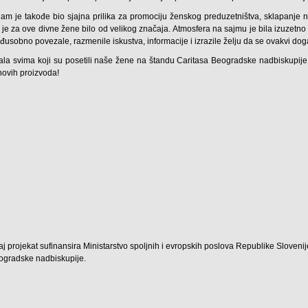
am je takođe bio sjajna prilika za promociju ženskog preduzetništva, sklapanje no
 je za ove divne žene bilo od velikog značaja. Atmosfera na sajmu je bila izuzetno 
usobno povezale, razmenile iskustva, informacije i izrazile želju da se ovakvi dog
ala svima koji su posetili naše žene na štandu Caritasa Beogradske nadbiskupije, 
hovih proizvoda!
j projekat sufinansira Ministarstvo spoljnih i evropskih poslova Republike Slovenije
ogradske nadbiskupije.