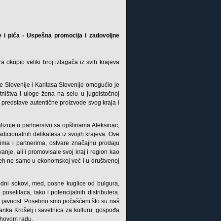
 i pića - Uspešna promocija i zadovoljne
 okupio veliki broj izlagača iz svih krajeva
e Slovenije i Karitasa Slovenije omogućio je
ništva i uloge žena na selu u jugoistočnoj
ma predstave autentične proizvode svog kraja i
lizuje u partnerstvu sa opštinama Aleksinac,
dicionalnih delikatesa iz svojih krajeva. Ove
cima i partnerima, ostvare značajnu prodaju
anje, ali i promovisale svoj kraj i region kao
speh ne samo u ekonomskoj već i u društvenoj
rodni sokovi, med, posne kuglice od bulgura,
posetilaca, tako i potencijalnih distributera.
učna javnost. Posebno smo počašćeni što su naš
nka Krošelj i savetnica za kulturu, gospođa
ihovom radu.