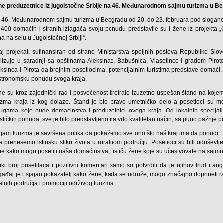
ne preduzetnice iz jugoistočne Srbije na 46. Međunarodnom sajmu turizma u B
 46. Međunarodnom sajmu turizma u Beogradu od 20. do 23. februara pod sloganom
 400 domaćih i stranih izlagača svoju ponudu predstavile su i žene iz projekta 
a na selu u Jugoistočnoj Srbiji“.
aj projekat, sufinansiran od strane Ministarstva spoljnih poslova Republike Slov
alizuje u saradnji sa opštinama Aleksinac, Babušnica, Vlasotince i gradom Pi
ksinca i Pirota da brojnim posetiocima, potencijalnim turistima predstave domaći,
stronomsku ponudu svoga kraja.
ne su kroz zajednički rad i posvećenost kreirale izuzetno uspešan štand na kojem 
rizma kraja iz kog dolaze. Štand je bio pravo umetničko delo a posetioci su mo
lugama koje nude domaćinstva i preduzetnici ovoga kraja. Od lokalnih specijali
ističkih ponuda, sve je bilo predstavljeno na vrlo kvalitetan način, sa puno pažnje 
ajam turizma je savršena prilika da pokažemo sve ono što naš kraj ima da ponudi.
a prenesemo istinsku sliku života u ruralnom području. Posetioci su bili oduševljen
me kako mogu posetiti naša domaćinstva,“ ističu žene koje su učestvovale na sajmu
liki broj posetilaca i pozitivni komentari samo su potvrdili da je njihov trud 
ađaj je i sjajan pokazatelj kako žene, kada se udruže, mogu značajno doprineti raz
alnih područja i promociji održivog turizma.