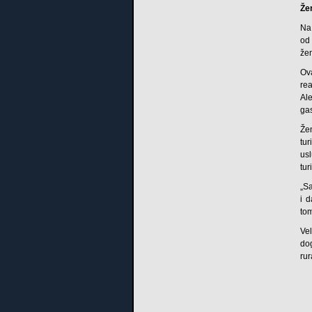
Že
Na
od
žen
Ov
re
Ale
ga
Že
tu
us
tur
„S
i d
to
Ve
dog
rur