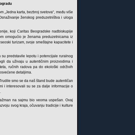
eogradu
 „Jedna karta, bezbroj svetova“, među više
„Osnaživanje ženskog preduzetništva i uloga
enije, koji Caritas Beogradske nadbiskupije
rotom omogućio je ženama preduzetnicama iz
 seoski turizam, svoje smeštajne kapacitete i
su predstavile lepotu i potencijale ruralnog
gli da uživaju u autentičnim proizvodima i
teta, ručnih radova pa do ekološki održivih
posvećene detaljima.
 Trudile smo se da naš štand bude autentičan
i i interesovali su se za dalje informacije o
.
i angažman na sajmu bio veoma uspešan. Ovaj
voju svog kraja, očuvanju tradicije i kulture