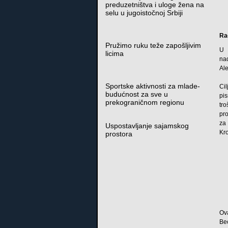
preduzetništva i uloge žena na
selu u jugoistočnoj Srbiji
Ra
Pružimo ruku teže zapošljivim
U 
licima
na
Al
Sportske aktivnosti za mlade-
Ci
budućnost za sve u
pis
prekograničnom regionu
tro
pr
za
Uspostavljanje sajamskog
Kro
prostora
Ova
Be