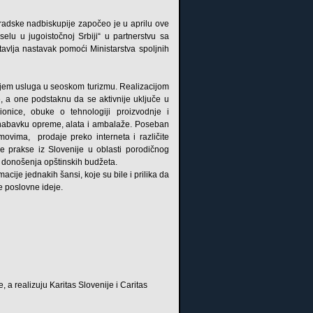
gradske nadbiskupije započeo je u aprilu ove
elu u jugoistočnoj Srbiji“ u partnerstvu sa
tavlja nastavak pomoći Ministarstva spoljnih
njem usluga u seoskom turizmu. Realizacijom
že, a one podstaknu da se aktivnije uključe u
onice, obuke o tehnologiji proizvodnje i
i nabavku opreme, alata i ambalaže. Poseban
ovima, prodaje preko interneta i različite
 prakse iz Slovenije u oblasti porodičnog
i donošenja opštinskih budžeta.
cije jednakih šansi, koje su bile i prilika da
e poslovne ideje.
, a realizuju Karitas Slovenije i Caritas