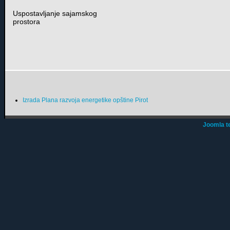
Uspostavljanje sajamskog
prostora
Izrada Plana razvoja energetike opštine Pirot
Joomla t