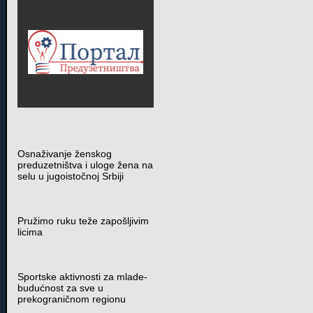
Osnaživanje ženskog
preduzetništva i uloge žena na
selu u jugoistočnoj Srbiji
Pružimo ruku teže zapošljivim
licima
Sportske aktivnosti za mlade-
budućnost za sve u
prekograničnom regionu