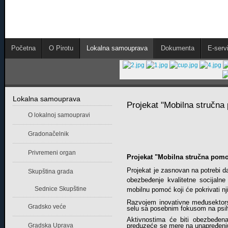
Početna
O Pirotu
Lokalna samouprava
Dokumenta
E-servi
Lokalna samouprava
Projekat "Mobilna stručna 
O lokalnoj samoupravi
Gradonačelnik
Privremeni organ
Projekat "Mobilna stručna pomoć
Projekat je zasnovan na potrebi da
Skupština grada
obezbeđenje kvalitetne socijalne
Sednice Skupštine
mobilnu pomoć koji će pokrivati nj
Razvojem inovativne međusektorske 
Gradsko veće
selu sa posebnim fokusom na psi
Aktivnostima će biti obezbeđena 
Gradska Uprava
preduzeće se mere na unapređenju 