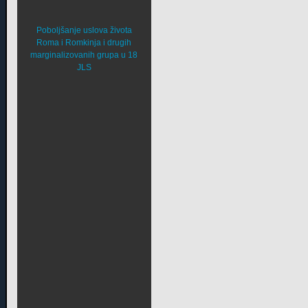
Poboljšanje uslova života
Roma i Romkinja i drugih
marginalizovanih grupa u 18
JLS