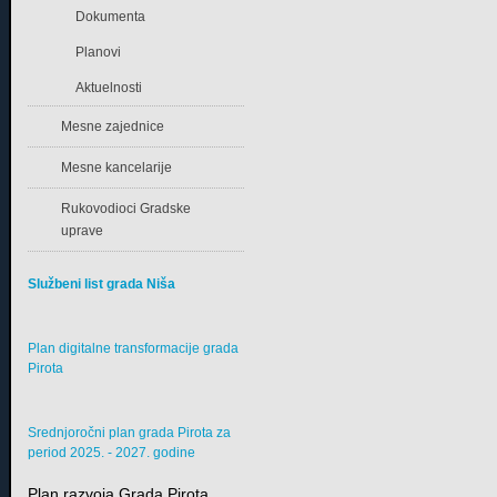
Dokumenta
Planovi
Aktuelnosti
Mesne zajednice
Mesne kancelarije
Rukovodioci Gradske
uprave
Službeni list grada Niša
Plan digitalne transformacije grada
Pirota
Srednjoročni plan grada Pirota za
period 2025. - 2027. godine
Plan razvoja Grada Pirota