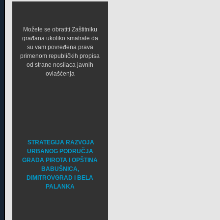
Možete se obratiti Zaštitniku
građana ukoliko smatrate da
su vam povređena prava
primenom republičkih propisa
od strane nosilaca javnih
ovlašćenja
STRATEGIJA RAZVOJA
URBANOG PODRUČJA
GRADA PIROTA I OPŠTINA
BABUŠNICA,
DIMITROVGRAD I BELA
PALANKA