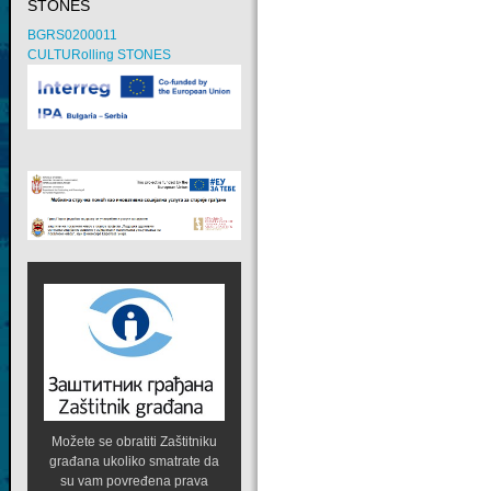
STONES
BGRS0200011
CULTURolling STONES
Možete se obratiti Zaštitniku
građana ukoliko smatrate da
su vam povređena prava