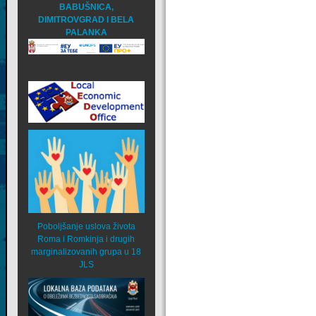
BABUŠNICA,
DIMITROVGRAD I BELA
PALANKA
Poboljšanje uslova života
Roma i Romkinja i drugih
marginalizovanih grupa u 18
JLS