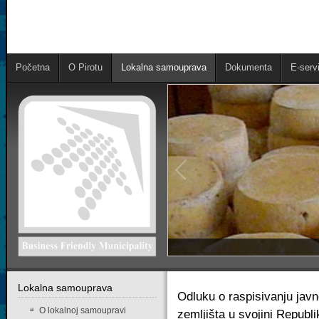
Početna
O Pirotu
Lokalna samouprava
Dokumenta
E-servi
Lokalna samouprava
Odluku o raspisivanju javn
O lokalnoj samoupravi
zemljišta u svojini Republ