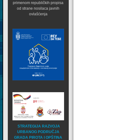
primenom republičkih propisa
od strane nosilaca javnih
ovlašćenja
STRATEGIJA RAZVOJA
URBANOG PODRUČJA
GRADA PIROTA I OPŠTINA