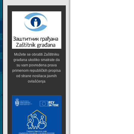
Možete se obratiti Zaštitniku
građana ukoliko smatrate da
su vam povređena prava
primenom republičkih propisa
od strane nosilaca javnih
ovlašćenja