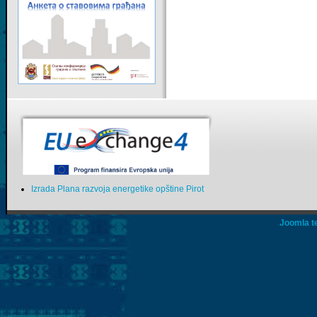
Izrada Plana razvoja energetike opštine Pirot
Joomla t