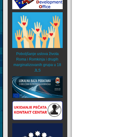
Poboljšanje uslova života
Roma i Romkinja i drugih
marginalizovanih grupa u 18
JLS