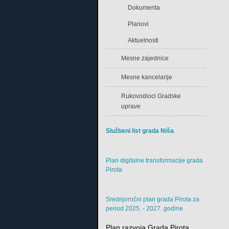
Dokumenta
Planovi
Aktuelnosti
Mesne zajednice
Mesne kancelarije
Rukovodioci Gradske
uprave
Službeni list grada Niša
Plan digitalne transformacije grada
Pirota
Srednjoročni plan grada Pirota za
period 2025. - 2027. godine
Plan razvoja Grada Pirota