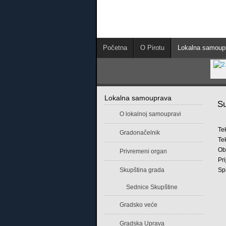
Početna
O Pirotu
Lokalna samoup
Lokalna samouprava
Su
O lokalnoj samoupravi
Gradonačelnik
Te
Ob
Privremeni organ
Pr
Skupština grada
Sp
Sednice Skupštine
Gradsko veće
Gradska Uprava