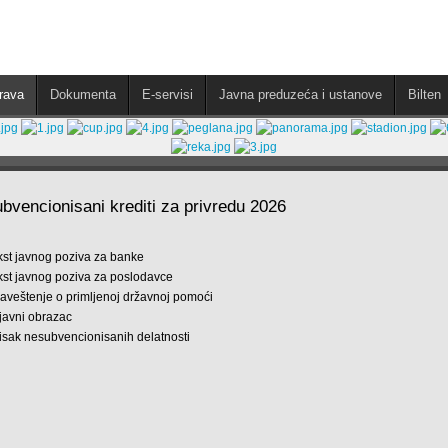
rava
Dokumenta
E-servisi
Javna preduzeća i ustanove
Bilten
bvencionisani krediti za privredu 2026
Tekst javnog poziva za banke
kst javnog poziva za poslodavce
aveštenje o primljenoj državnoj pomoći
ijavni obrazac
isak nesubvencionisanih delatnosti