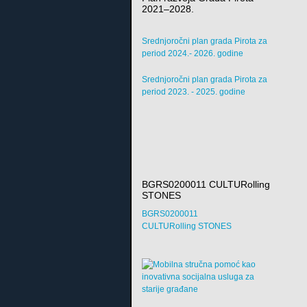
2021–2028.
Srednjoročni plan grada Pirota za
period 2024.- 2026. godine
Srednjoročni plan grada Pirota za
period 2023. - 2025. godine
BGRS0200011 CULTURolling
STONES
BGRS0200011
CULTURolling STONES