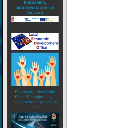
BABUŠNICA,
DIMITROVGRAD I BELA
PALANKA
Poboljšanje uslova života
Roma i Romkinja i drugih
marginalizovanih grupa u 18
JLS