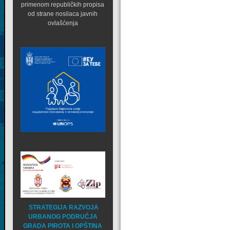
primenom republičkih propisa
od strane nosilaca javnih
ovlašćenja
STRATEGIJA RAZVOJA
URBANOG PODRUČJA
GRADA PIROTA I OPŠTINA