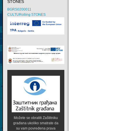
STONES
BGRS0200011
CULTURolling STONES
Možete se obratiti Zaštitniku
građana ukoliko smatrate da
su vam povređena prava