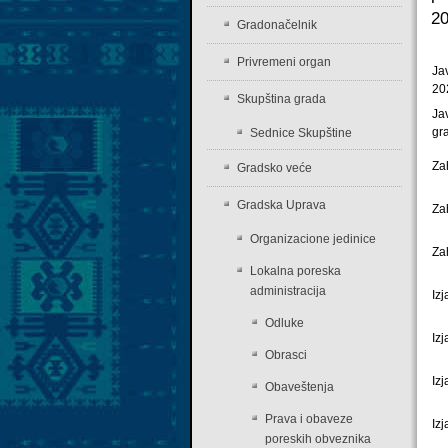
20
Gradonačelnik
Privremeni organ
Ja
20
Skupština grada
Ja
gr
Sednice Skupštine
Za
Gradsko veće
Gradska Uprava
Zah
Organizacione jedinice
Za
Lokalna poreska
administracija
Iz
Odluke
Iz
Obrasci
Iz
Obaveštenja
Prava i obaveze
Iz
poreskih obveznika