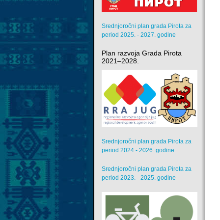
Srednjoročni plan grada Pirota za
period 2025. - 2027. godine
Plan razvoja Grada Pirota
2021–2028.
Srednjoročni plan grada Pirota za
period 2024.- 2026. godine
Srednjoročni plan grada Pirota za
period 2023. - 2025. godine