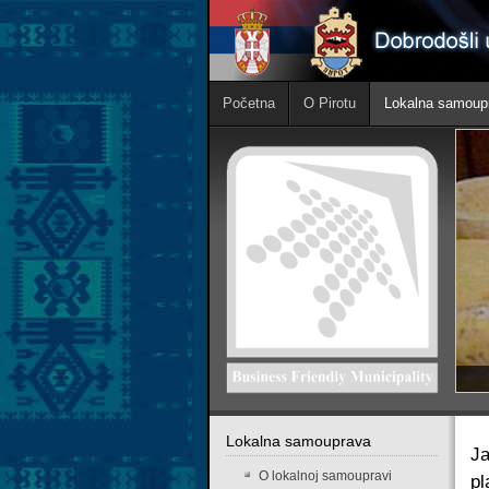
Početna
O Pirotu
Lokalna samoup
Lokalna samouprava
Ja
O lokalnoj samoupravi
pl