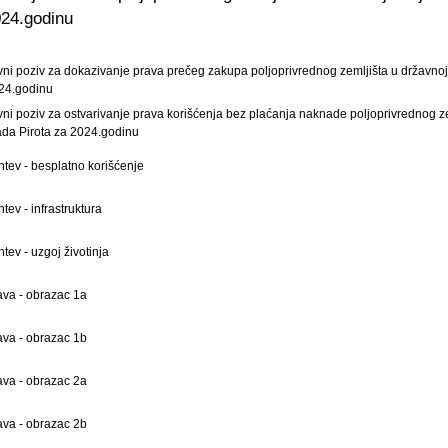
24.godinu
vni poziv za dokazivanje prava prečeg zakupa poljoprivrednog zemljišta u državnoj sv
24.godinu
vni poziv za ostvarivanje prava korišćenja bez plaćanja naknade poljoprivrednog zeml
ada Pirota za 2024.godinu
htev - besplatno korišćenje
tev - infrastruktura
htev - uzgoj životinja
java - obrazac 1a
java - obrazac 1b
java - obrazac 2a
java - obrazac 2b