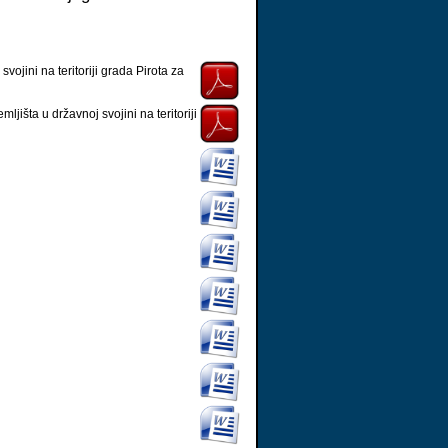
ojini na teritoriji grada Pirota za
jišta u državnoj svojini na teritoriji