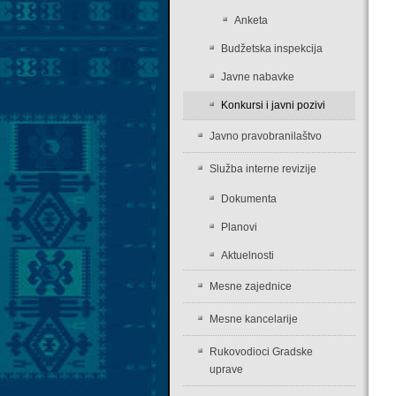
Anketa
Budžetska inspekcija
Javne nabavke
Konkursi i javni pozivi
Javno pravobranilaštvo
Služba interne revizije
Dokumenta
Planovi
Aktuelnosti
Mesne zajednice
Mesne kancelarije
Rukovodioci Gradske
uprave