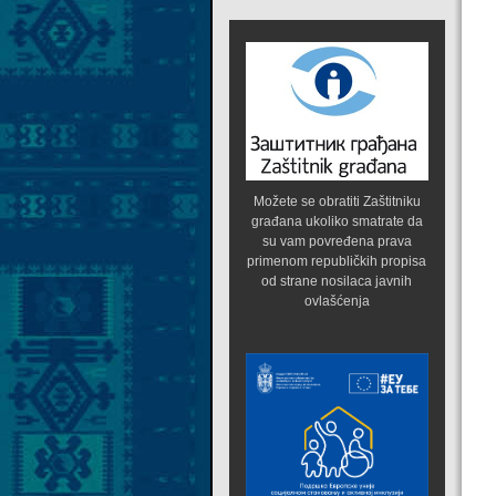
Možete se obratiti Zaštitniku
građana ukoliko smatrate da
su vam povređena prava
primenom republičkih propisa
od strane nosilaca javnih
ovlašćenja