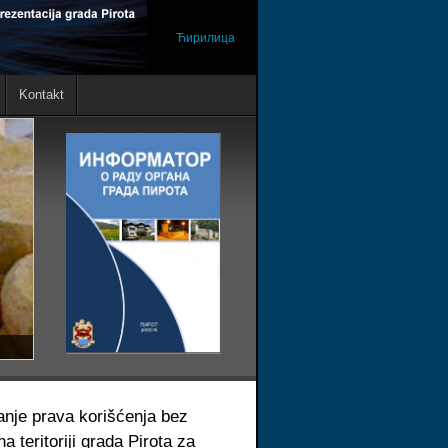
Ћирилица
Kontakt
anje prava korišćenja bez
 teritoriji grada Pirota za