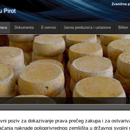
rava
Dokumenta
E-servisi
Javna preduzeća i ustanove
Bilten
vni poziv za dokazivanje prava prečeg zakupa i za ostvariv
aćanja naknade poljoprivrednog zemljišta u državnoj svojini na