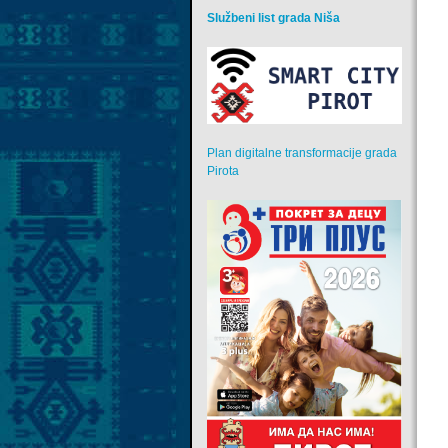
Službeni list grada Niša
Plan digitalne transformacije grada
Pirota