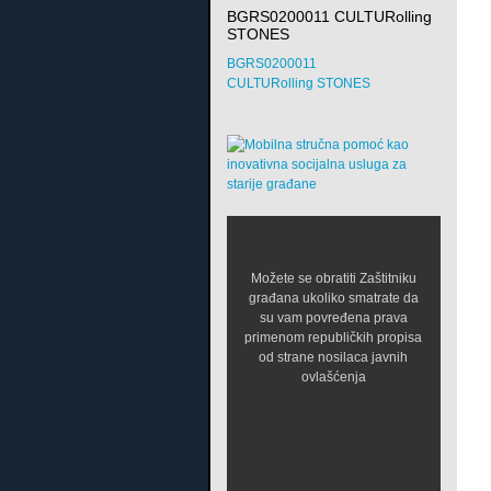
BGRS0200011 CULTURolling
STONES
BGRS0200011
CULTURolling STONES
Možete se obratiti Zaštitniku
građana ukoliko smatrate da
su vam povređena prava
primenom republičkih propisa
od strane nosilaca javnih
ovlašćenja