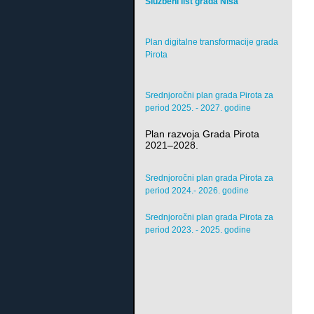
Službeni list grada Niša
Plan digitalne transformacije grada
Pirota
Srednjoročni plan grada Pirota za
period 2025. - 2027. godine
Plan razvoja Grada Pirota
2021–2028.
Srednjoročni plan grada Pirota za
period 2024.- 2026. godine
Srednjoročni plan grada Pirota za
period 2023. - 2025. godine