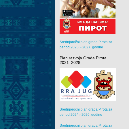
Srednjoročni plan grada Pirota za
period 2025. - 2027. godine
Plan razvoja Grada Pirota
2021–2028.
Srednjoročni plan grada Pirota za
period 2024.- 2026. godine
Srednjoročni plan grada Pirota za