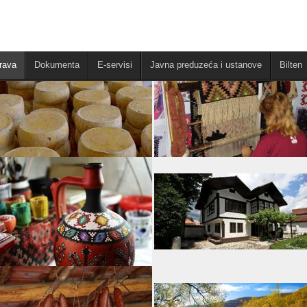
rava
Dokumenta
E-servisi
Javna preduzeća i ustanove
Bilten