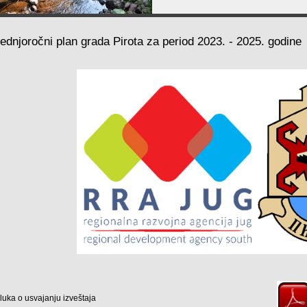
ednjoročni plan grada Pirota za period 2023. - 2025. godine
luka o usvajanju izveštaja