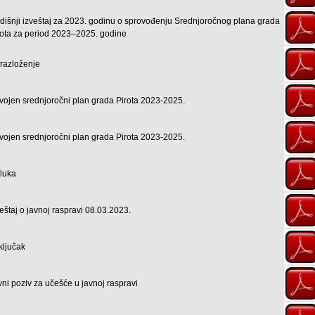
dišnji izveštaj za 2023. godinu o sprovođenju Srednjoročnog plana grada
rota za period 2023–2025. godine
razloženje
vojen srednjoročni plan grada Pirota 2023-2025.
vojen srednjoročni plan grada Pirota 2023-2025.
luka
veštaj o javnoj raspravi 08.03.2023.
ključak
vni poziv za učešće u javnoj raspravi