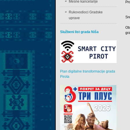
Mesne kancelarije
Pr
Rukovodioci Gradske
Sr
uprave
Ob
Službeni list grada Niša
gr
Plan digitalne transformacije grada
Pirota