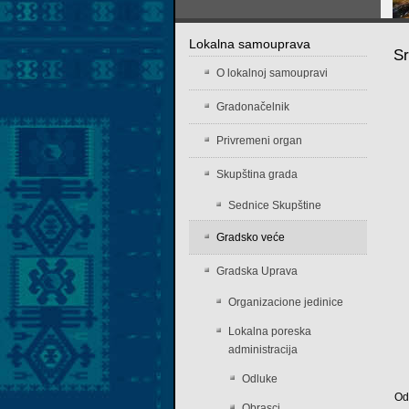
Lokalna samouprava
Sr
O lokalnoj samoupravi
Gradonačelnik
Privremeni organ
Skupština grada
Sednice Skupštine
Gradsko veće
Gradska Uprava
Organizacione jedinice
Lokalna poreska
administracija
Odluke
Od
Obrasci