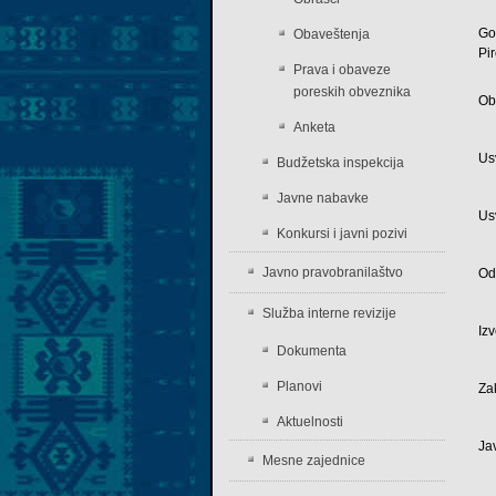
Go
Obaveštenja
Pi
Prava i obaveze
poreskih obveznika
Ob
Anketa
Us
Budžetska inspekcija
Javne nabavke
Us
Konkursi i javni pozivi
Javno pravobranilaštvo
Od
Služba interne revizije
Iz
Dokumenta
Planovi
Za
Aktuelnosti
Ja
Mesne zajednice