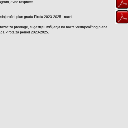
ogram javne rasprave
ednjoročni plan grada Pirota 2023-2025 - nacrt
razac za predloge, sugestije i mišljenja na nacrt Srednjoročnog plana
ada Pirota za period 2023-2025.