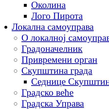
Околина
Лого Пирота
Локална самоуправа
О локалној самоупра
Градоначелник
Привремени орган
Скупштина града
Седнице Скупшти
Градско веће
Градска Управа