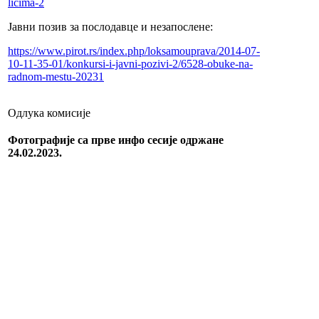
licima-2
Јавни позив за послодавце и незапослене:
https://www.pirot.rs/index.php/loksamouprava/2014-07-
10-11-35-01/konkursi-i-javni-pozivi-2/6528-obuke-na-
radnom-mestu-20231
Одлука комисије
Фотографије са прве инфо сесије одржане
24.02.2023.