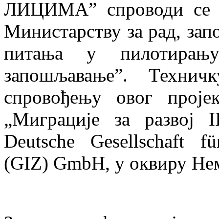
ЛИЦИМА” спроводи се у
Министарству за рад, зап
питања у пилотирањ
запошљавање”. Технич
спровођењу овог проје
„Миграције за развој I
Deutsche Gesellschaft fü
(GIZ) GmbH, у оквиру Нем