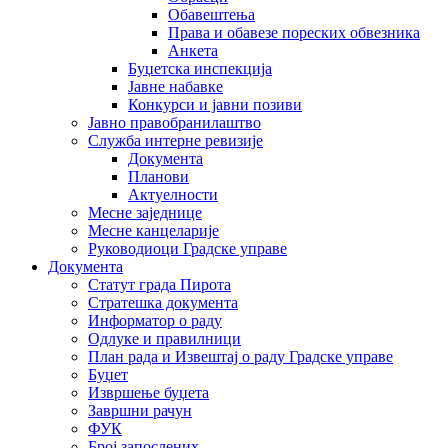
Обавештења
Права и обавезе пореских обвезника
Анкета
Буџетска инспекција
Јавне набавке
Конкурси и јавни позиви
Јавно правобранилаштво
Служба интерне ревизије
Документа
Планови
Актуелности
Месне заједнице
Месне канцеларије
Руководиоци Градске управе
Документа
Статут града Пирота
Стратешка документа
Информатор о раду
Одлуке и правилници
План рада и Извештај о раду Градске управе
Буџет
Извршење буџета
Завршни рачун
ФУК
Број запослених