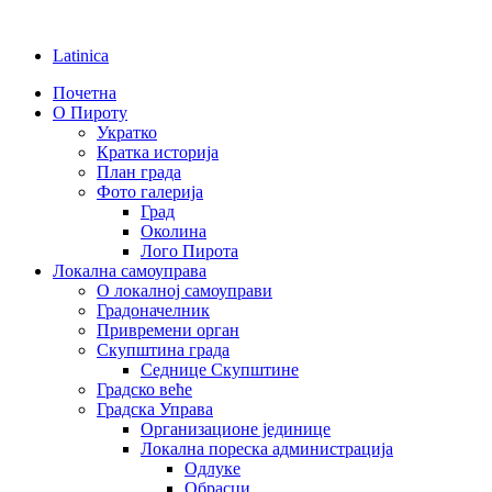
Latinica
Почетна
О Пироту
Укратко
Кратка историја
План града
Фото галерија
Град
Околина
Лого Пирота
Локална самоуправа
О локалној самоуправи
Градоначелник
Привремени орган
Скупштина града
Седнице Скупштине
Градско веће
Градска Управа
Организационе јединице
Локална пореска администрација
Одлуке
Обрасци