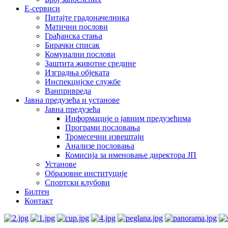
E-сервиси
Питајте градоначелника
Матични послови
Грађанска стања
Бирачки списак
Комунални послови
Заштита животне средине
Изградња објеката
Инспекцијске службе
Ванпривреда
Јавна предузећа и установе
Јавна предузећа
Информације о јавним предузећима
Програми пословања
Тромесечни извештаји
Анализе пословања
Комисија за именовање директора ЈП
Установе
Образовне институције
Спортски клубови
Билтен
Контакт