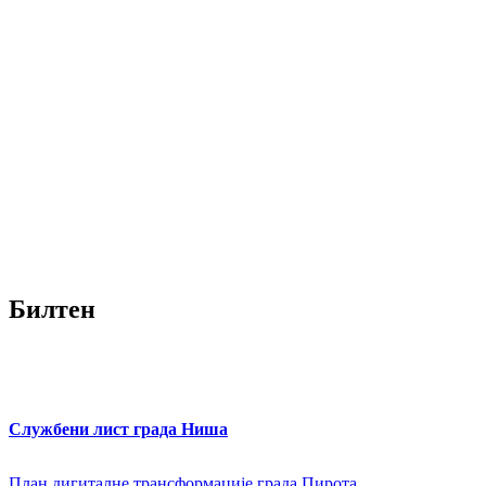
Билтен
Службени лист града Ниша
План дигиталне трансформације града Пирота