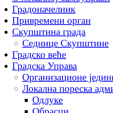
Градоначелник
Привремени орган
Скупштина града
Седнице Скупштине
Градско веће
Градска Управа
Организационе једин
Локална пореска адм
Одлуке
Обрасци