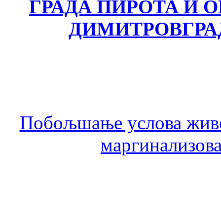
ГРАДА ПИРОТА И
ДИМИТРОВГРА
Побољшање услова живо
маргинализова