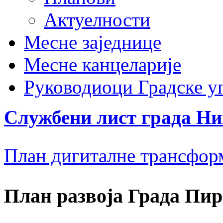
Актуелности
Месне заједнице
Месне канцеларије
Руководиоци Градске у
Службени лист града Н
План дигиталне трансфор
План развоја Града Пир