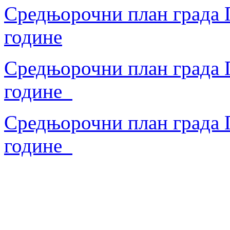
Средњорочни план града П
године
Средњорочни план града П
године
Средњорочни план града П
године