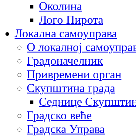
Околина
Лого Пирота
Локална самоуправа
О локалној самоупра
Градоначелник
Привремени орган
Скупштина града
Седнице Скупшти
Градско веће
Градска Управа