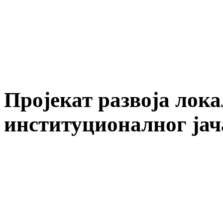
Пројекат развоја лок
институционалног ја