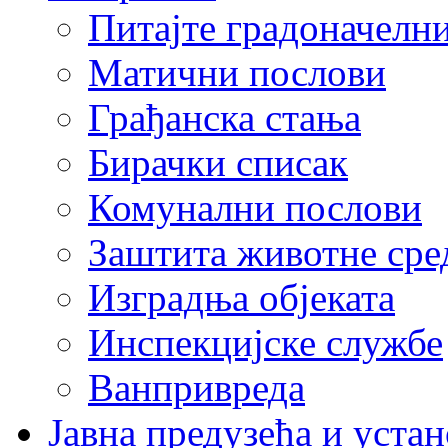
Питајте градоначелн
Матични послови
Грађанска стања
Бирачки списак
Комунални послови
Заштита животне сре
Изградња објеката
Инспекцијске службе
Ванпривреда
Јавна предузећа и устан