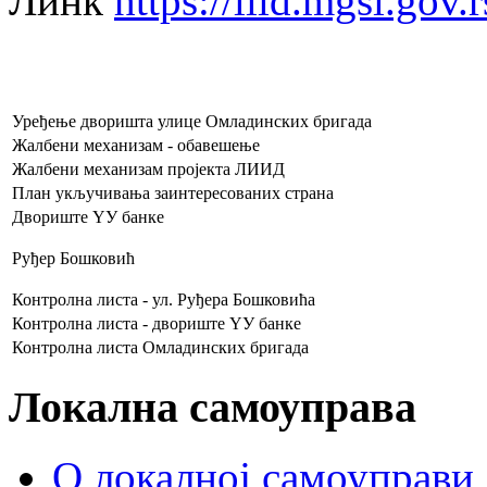
Линк
https://liid.mgsi.gov.r
Уређење дворишта улице Омладинских бригада
Жалбени механизам - обавешење
Жалбени механизам пројекта ЛИИД
План укључивања заинтересованих страна
Двориште YУ банке
Руђер Бошковић
Контролна листа - ул. Руђера Бошковића
Контролна листа - двориште YУ банке
Контролна листа Омладинских бригада
Локална самоуправа
О локалној самоуправи