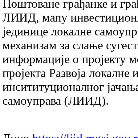
Поштоване грађанке и гра
ЛИИД, мапу инвестиционих
јединице локалне самоупра
механизам за слање сугест
информације о пројекту м
пројекта Развоја локалне 
инсититуционалног јачањ
самоуправа (ЛИИД).