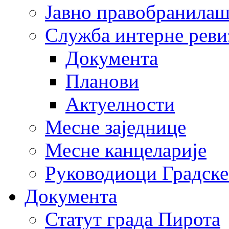
Јавно правобранила
Служба интерне реви
Документа
Планови
Актуелности
Месне заједнице
Месне канцеларије
Руководиоци Градске
Документа
Статут града Пирота