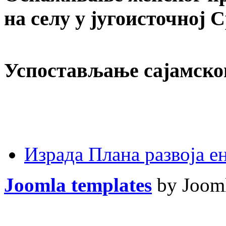
на селу у југоисточној 
Успостављање сајамско
Израда Плана развоја 
Joomla templates
by Jooml