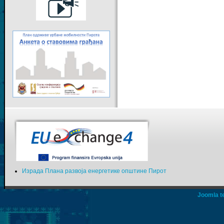
Израда Плана развоја енергетике општине Пирот
Joomla t