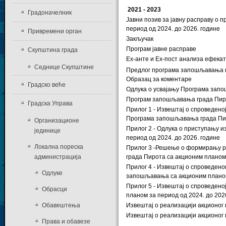
2021 - 2023
Градоначелник
Јавни позив за јавну расправу о
период од 2024. до 2026. године
Привремени орган
Закључак
Програм јавне расправе
Скупштина града
Еx-анте и Еx-пост анализа ефек
Седнице Скупштине
Предлог програма запошљавања гр
Образац за коментаре
Градско веће
Одлука о усвајању Програма запо
Програм запошљавања града Пирот
Градска Управа
Прилог 1 - Извештај о спроведен
Програма запошљавања града Пиро
Организационе
Прилог 2 - Одлука о приступању 
јединице
период од 2024. до 2026. године
Локална пореска
Прилог 3 -Решење о формирању р
администрација
града Пирота са акционим планом 
Прилог 4 - Извештај о спроведен
Одлуке
запошљавања са акционим планом 
Прилог 5 - Извештај о спроведен
Обрасци
планом за период од 2024. до 202
Обавештења
Извештај о реализацији акционог
Извештај о реализацији акционог
Права и обавезе