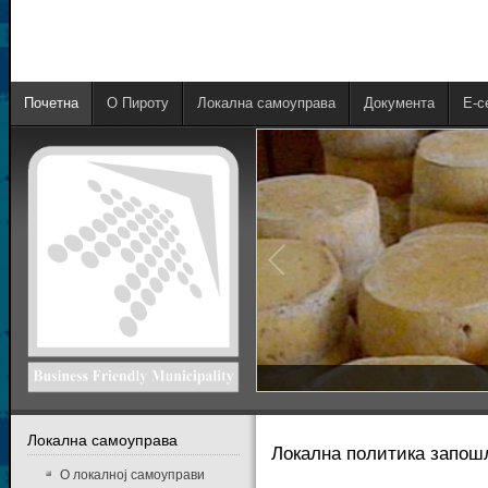
Почетна
О Пироту
Локална самоуправа
Документа
E-с
Локална самоуправа
Локална политика запо
О локалној самоуправи