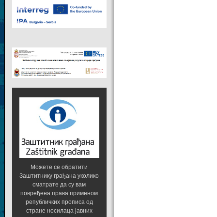
Можете се обратити
Заштитнику грађана уколико
сматрате да су вам
повређена права применом
републичких прописа од
стране носилаца јавних