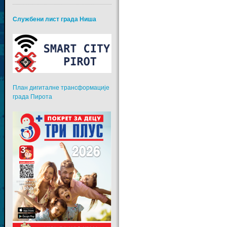
Службени лист града Ниша
План дигиталне трансформације
града Пирота