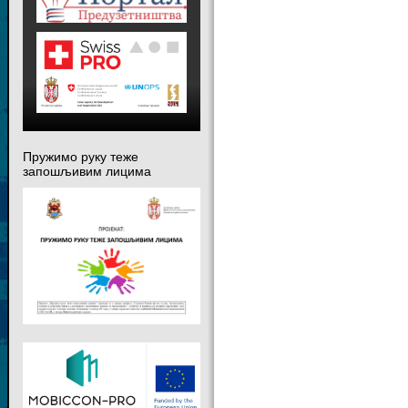
Пружимо руку теже
запошљивим лицима