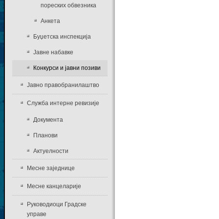
пореских обвезника
Анкета
Буџетска инспекција
Јавне набавке
Конкурси и јавни позиви
Јавно правобранилаштво
Служба интерне ревизије
Документа
Планови
Актуелности
Месне заједнице
Месне канцеларије
Руководиоци Градске
управе