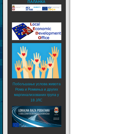
ПАЛАНКА
Побољшање услова живота
Рома и Ромкиња и других
маргинализованих група у
18 ЈЛС