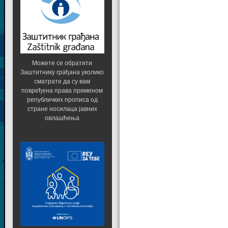
Можете се обратити
Заштитнику грађана уколико
сматрате да су вам
повређена права применом
републичких прописа од
стране носилаца јавних
овлашћења