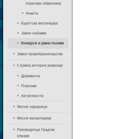
пореских обвезника
Анкета
Буџетска инспекција
Јавне набавке
Конкурси и јавни позиви
Јавно правобранилаштво
Служба интерне ревизије
Документа
Планови
Актуелности
Месне заједнице
Месне канцеларије
Руководиоци Градске
управе