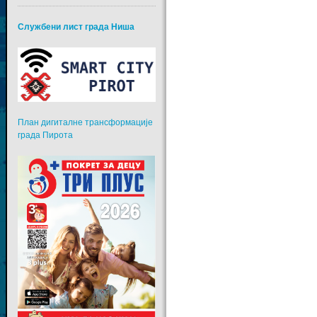
Службени лист града Ниша
План дигиталне трансформације
града Пирота