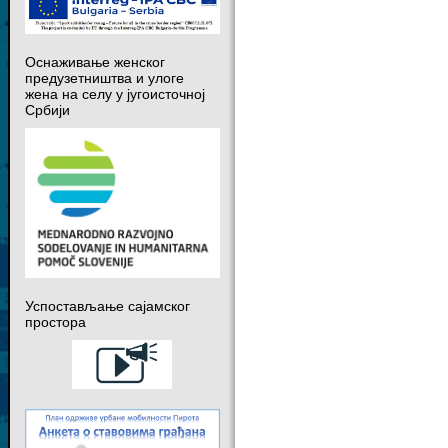
Оснаживање женског
предузетништва и улоге
жена на селу у југоисточној
Србији
Успостављање сајамског
простора