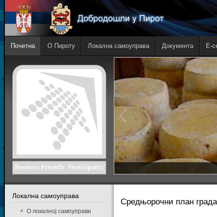
Почетна
О Пироту
Локална самоуправа
Документа
E-с
Локална самоуправа
Средњорочни план града 
О локалној самоуправи