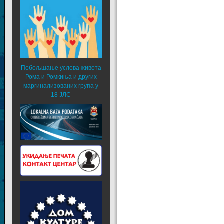
Побољшање услова живота
Рома и Ромкиња и других
маргинализованих група у
18 ЈЛС