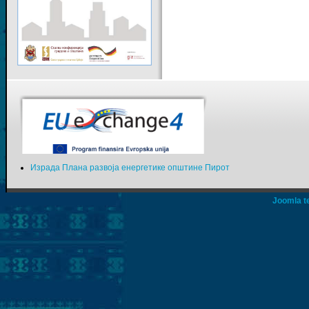
Израда Плана развоја енергетике општине Пирот
Joomla t