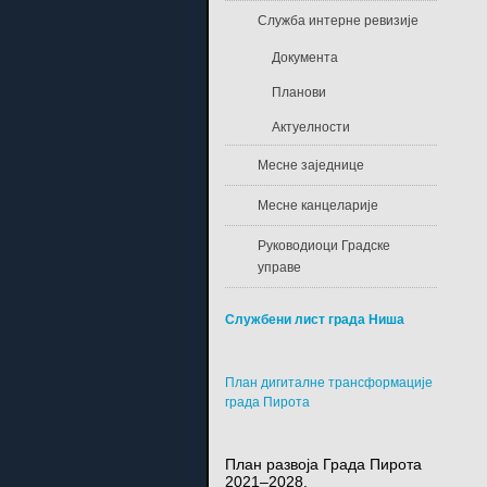
Служба интерне ревизије
Документа
Планови
Актуелности
Месне заједнице
Месне канцеларије
Руководиоци Градске
управе
Службени лист града Ниша
План дигиталне трансформације
града Пирота
План развоја Града Пирота
2021–2028.