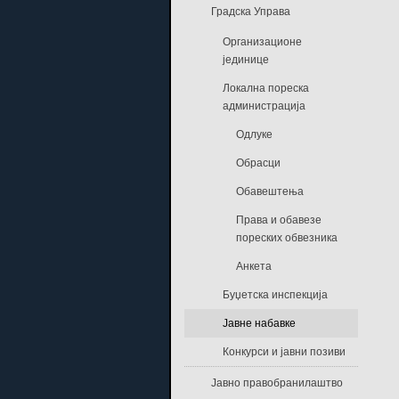
Градска Управа
Организационе
јединице
Локална пореска
администрација
Одлуке
Обрасци
Обавештења
Права и обавезе
пореских обвезника
Анкета
Буџетска инспекција
Јавне набавке
Конкурси и јавни позиви
Јавно правобранилаштво