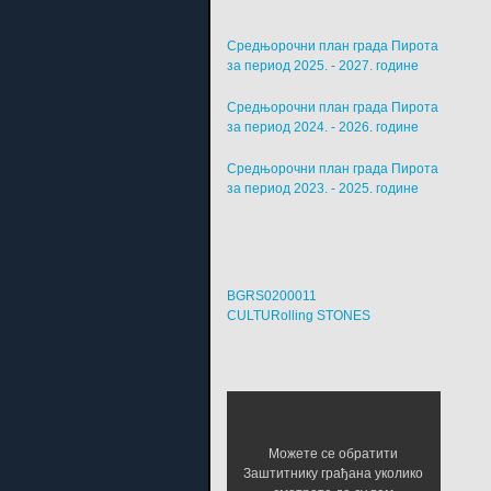
Средњорочни план града Пирота
за период 2025. - 2027. године
Средњорочни план града Пирота
за период 2024. - 2026. године
Средњорочни план града Пирота
за период 2023. - 2025. године
BGRS0200011
CULTURolling STONES
Можете се обратити
Заштитнику грађана уколико