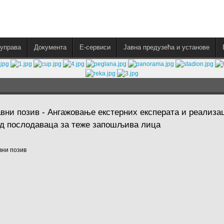
управа
Документа
E-сервиси
Јавна предузећа и установе
авни позив - Ангажовање екстерних експерата и реализа
од послодаваца за теже запошљива лица
Јавни позив