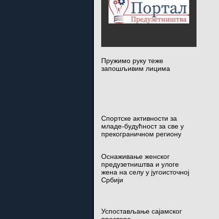
Пружимо руку теже
запошљивим лицима
Спортске активности за
младе-будућност за све у
прекограничном региону
Оснаживање женског
предузетништва и улоге
жена на селу у југоисточној
Србији
Успостављање сајамског
простора