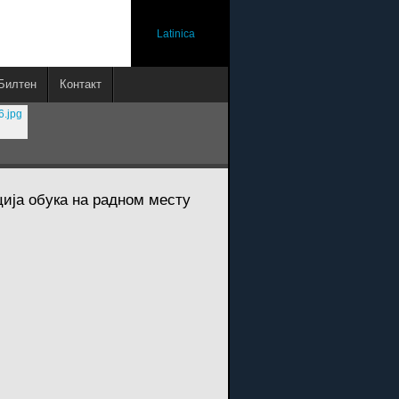
Latinica
Билтен
Контакт
ција обука на радном месту