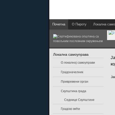
Почетна
О Пироту
Локална само
Локална самоуправа
Ј
О локалној самоуправи
к
Градоначелник
Привремени орган
Скупштина града
Седнице Скупштине
Градско веће