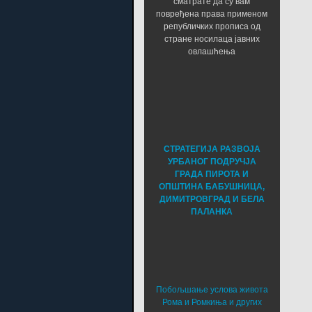
сматрате да су вам
повређена права применом
републичких прописа од
стране носилаца јавних
овлашћења
СТРАТЕГИЈА РАЗВОЈА
УРБАНОГ ПОДРУЧЈА
ГРАДА ПИРОТА И
ОПШТИНА БАБУШНИЦА,
ДИМИТРОВГРАД И БЕЛА
ПАЛАНКА
Побољшање услова живота
Рома и Ромкиња и других