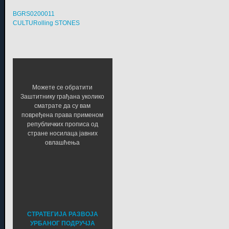
BGRS0200011
CULTURolling STONES
Можете се обратити
Заштитнику грађана уколико
сматрате да су вам
повређена права применом
републичких прописа од
стране носилаца јавних
овлашћења
СТРАТЕГИЈА РАЗВОЈА
УРБАНОГ ПОДРУЧЈА