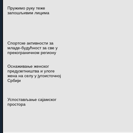
Пружимо руку теже
запошљивим лицима
Спортске активности за
младе-будућност за све у
прекограничном региону
Оснаживање женског
предузетништва и улоге
жена на селу у југоисточној
Србији
Успостављање сајамског
простора