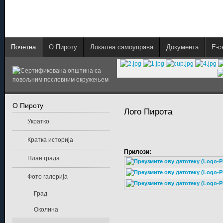
Почетна
О Пироту
Локална самоуправа
Документа
E-с
О Пироту
Лого Пирота
Укратко
Кратка историја
Прилози:
План града
Фото галерија
Град
Околина