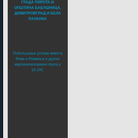
ГРАДА ПИРОТА И
ОПШТИНА БАБУШНИЦА,
ДИМИТРОВГРАД И БЕЛА
ПАЛАНКА
Побољшање услова живота
Рома и Ромкиња и других
маргинализованих група у
18 ЈЛС