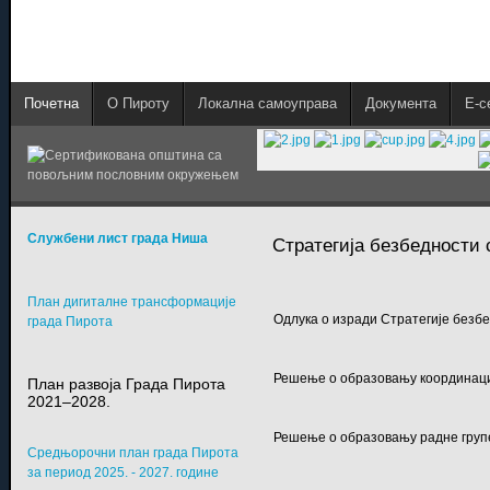
Почетна
О Пироту
Локална самоуправа
Документа
E-с
Службени лист града Ниша
Стратегија безбедности с
План дигиталне трансформације
Одлука о изради Стратегије безбе
града Пирота
Решење о образовању координацио
План развоја Града Пирота
2021–2028.
Решење о образовању радне групе
Средњорочни план града Пирота
за период 2025. - 2027. године