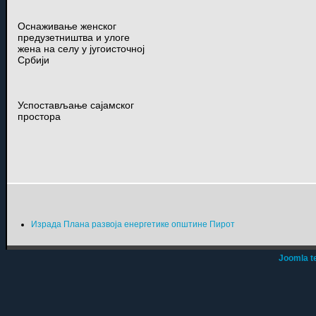
Оснаживање женског
предузетништва и улоге
жена на селу у југоисточној
Србији
Успостављање сајамског
простора
Израда Плана развоја енергетике општине Пирот
Joomla t