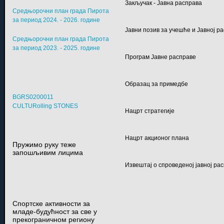
Закључак - Јавна расправа
Средњорочни план града Пирота
за период 2024. - 2026. године
Јавни позив за учешће и Јавној р
Средњорочни план града Пирота
за период 2023. - 2025. године
Програм Јавне расправе
Образац за примедбе
BGRS0200011
CULTURolling STONES
Нацрт стратегије
Нацрт акционог плана
Пружимо руку теже
запошљивим лицима
Извештај о спроведеној јавној ра
Спортске активности за
младе-будућност за све у
прекограничном региону