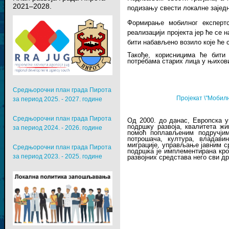
2021–2028.
подизању свести локалне зајед
Формирање мобилног експертс
реализацији пројекта јер ће се 
бити набављено возило које ће 
Такође, корисницима ће бити
потребама старих лица у њихов
Средњорочни план града Пирота
Пројекат \"Мобилн
за период 2025. - 2027. године
Средњорочни план града Пирота
Од 2000. до данас, Европска у
подршку развоја, квалитета ж
за период 2024. - 2026. године
помоћ поплављеним подручјима
потрошача, култура, владавин
миграције, управљање јавним ср
Средњорочни план града Пирота
подршка је имплементирана кро
за период 2023. - 2025. године
развојних средстава него сви д