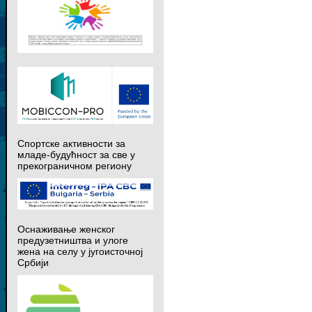
Спортске активности за
младе-будућност за све у
прекограничном региону
Оснаживање женског
предузетништва и улоге
жена на селу у југоисточној
Србији