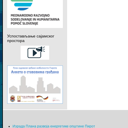
Успостављање сајамског
простора
Израда Плана развоја енергетике општине Пирот