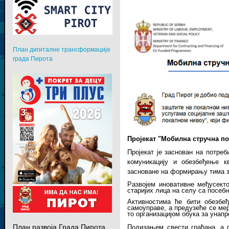
План дигиталне трансформације
града Пирота
Пројекат "Мобилна стручна по
Пројекат је заснован на потреб
комуникацију и обезбеђење к
засноване на формирању тима з
Развојем иновативне међусект
старијих лица на селу са посе
Активностима ће бити обезбеђ
самоуправе, а предузеће се ме
то организацијом обука за унап
План развоја Града Пирота
Подизањем свести грађана, а п