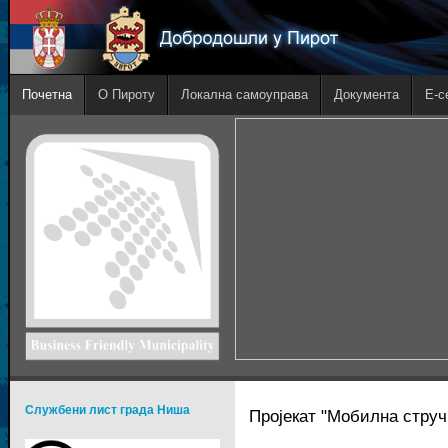
Почетна
О Пироту
Локална самоуправа
Документа
E-с
Службени лист града Ниша
Пројекат "Мобилна струч