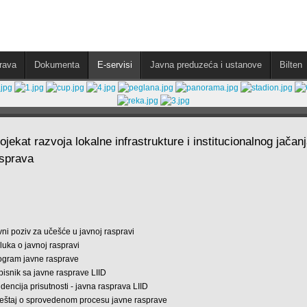
rava
Dokumenta
E-servisi
Javna preduzeća i ustanove
Bilten
ojekat razvoja lokalne infrastrukture i institucionalnog jača
sprava
vni poziv za učešće u javnoj raspravi
luka o javnoj raspravi
ogram javne rasprave
pisnik sa javne rasprave LIID
idencija prisutnosti - javna rasprava LIID
veštaj o sprovedenom procesu javne rasprave