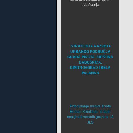
ovlašćenja
STRATEGIJA RAZVOJA
URBANOG PODRUČJA
GRADA PIROTA I OPŠTINA
BABUŠNICA,
DIMITROVGRAD I BELA
PALANKA
Poboljšanje uslova života
Roma i Romkinja i drugih
marginalizovanih grupa u 18
JLS