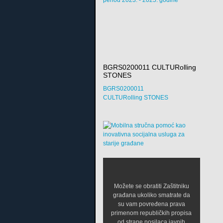
period 2023. - 2025. godine
BGRS0200011 CULTURolling
STONES
BGRS0200011
CULTURolling STONES
Možete se obratiti Zaštitniku
građana ukoliko smatrate da
su vam povređena prava
primenom republičkih propisa
od strane nosilaca javnih