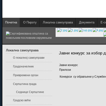
Почетна
О Пироту
Локална самоуправа
Документа
E-с
Локална самоуправа
Јавни конкурс за избор 
О локалној самоуправи
Јавни конкурс
Градоначелник
Прилози
Привремени орган
Конкурси су објављени у Службено
Скупштина града
Седнице Скупштине
Градско веће