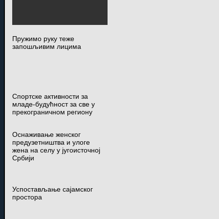
Пружимо руку теже
запошљивим лицима
Спортске активности за
младе-будућност за све у
прекограничном региону
Оснаживање женског
предузетништва и улоге
жена на селу у југоисточној
Србији
Успостављање сајамског
простора