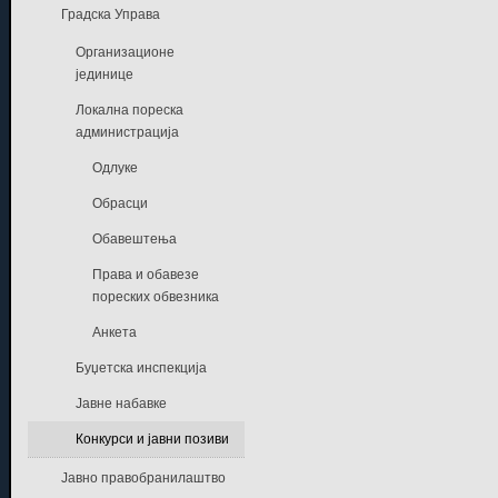
Градска Управа
Организационе
јединице
Локална пореска
администрација
Одлуке
Обрасци
Обавештења
Права и обавезе
пореских обвезника
Анкета
Буџетска инспекција
Јавне набавке
Конкурси и јавни позиви
Јавно правобранилаштво