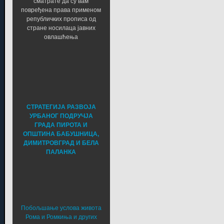
сматрате да су вам
повређена права применом
републичких прописа од
стране носилаца јавних
овлашћења
СТРАТЕГИЈА РАЗВОЈА
УРБАНОГ ПОДРУЧЈА
ГРАДА ПИРОТА И
ОПШТИНА БАБУШНИЦА,
ДИМИТРОВГРАД И БЕЛА
ПАЛАНКА
Побољшање услова живота
Рома и Ромкиња и других