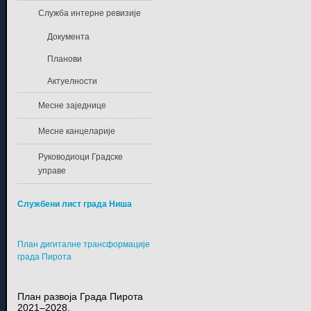
Служба интерне ревизије
Документа
Планови
Актуелности
Месне заједнице
Месне канцеларије
Руководиоци Градске
управе
Службени лист града Ниша
План дигиталне трансформације
града Пирота
План развоја Града Пирота
2021–2028.