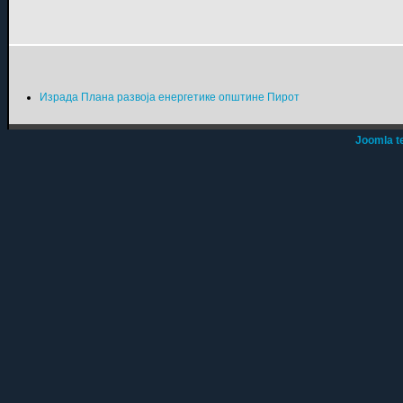
Израда Плана развоја енергетике општине Пирот
Joomla t