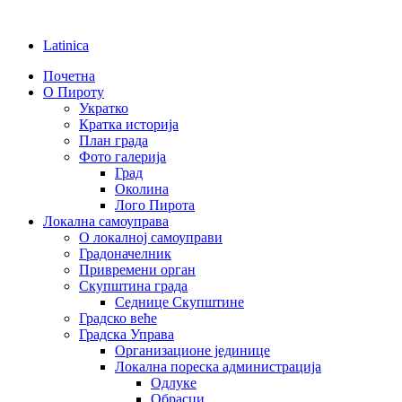
Latinica
Почетна
О Пироту
Укратко
Кратка историја
План града
Фото галерија
Град
Околина
Лого Пирота
Локална самоуправа
О локалној самоуправи
Градоначелник
Привремени орган
Скупштина града
Седнице Скупштине
Градско веће
Градска Управа
Организационе јединице
Локална пореска администрација
Одлуке
Обрасци