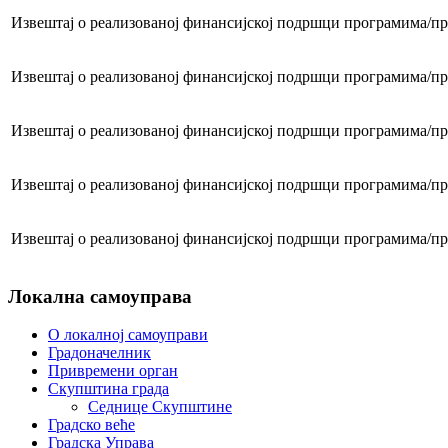
Извештај о реализованој финансијској подршци програмима/пр
Извештај о реализованој финансијској подршци програмима/пр
Извештај о реализованој финансијској подршци програмима/пр
Извештај о реализованој финансијској подршци програмима/пр
Извештај о реализованој финансијској подршци програмима/пр
Локална самоуправа
О локалној самоуправи
Градоначелник
Привремени орган
Скупштина града
Седнице Скупштине
Градско веће
Градска Управа