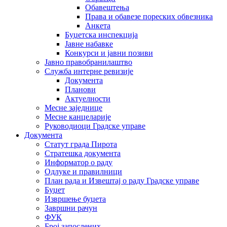
Обавештења
Права и обавезе пореских обвезника
Анкета
Буџетска инспекција
Јавне набавке
Конкурси и јавни позиви
Јавно правобранилаштво
Служба интерне ревизије
Документа
Планови
Актуелности
Месне заједнице
Месне канцеларије
Руководиоци Градске управе
Документа
Статут града Пирота
Стратешка документа
Информатор о раду
Одлуке и правилници
План рада и Извештај о раду Градске управе
Буџет
Извршење буџета
Завршни рачун
ФУК
Број запослених