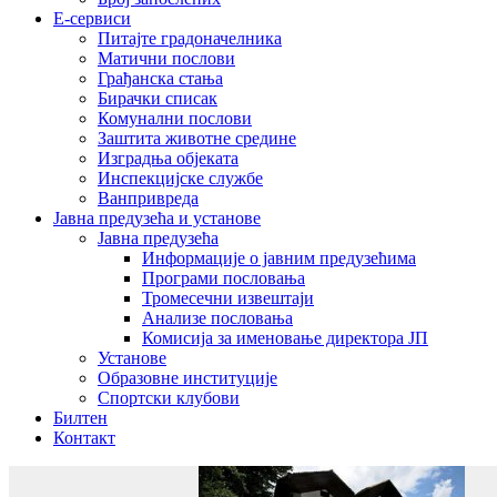
E-сервиси
Питајте градоначелника
Матични послови
Грађанска стања
Бирачки списак
Комунални послови
Заштита животне средине
Изградња објеката
Инспекцијске службе
Ванпривреда
Јавна предузећа и установе
Јавна предузећа
Информације о јавним предузећима
Програми пословања
Тромесечни извештаји
Анализе пословања
Комисија за именовање директора ЈП
Установе
Образовне институције
Спортски клубови
Билтен
Контакт