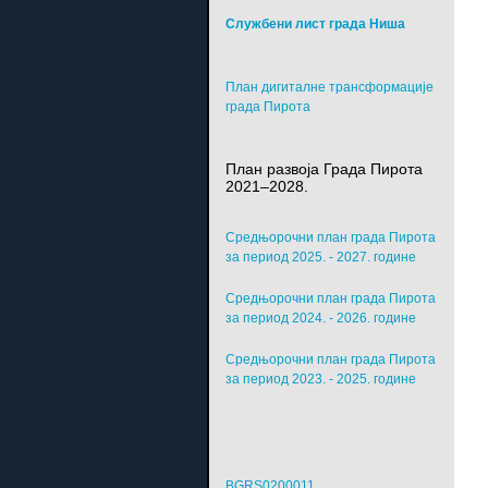
Службени лист града Ниша
План дигиталне трансформације
града Пирота
План развоја Града Пирота
2021–2028.
Средњорочни план града Пирота
за период 2025. - 2027. године
Средњорочни план града Пирота
за период 2024. - 2026. године
Средњорочни план града Пирота
за период 2023. - 2025. године
BGRS0200011