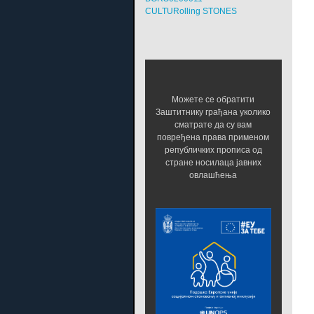
CULTURolling STONES
Можете се обратити
Заштитнику грађана уколико
сматрате да су вам
повређена права применом
републичких прописа од
стране носилаца јавних
овлашћења