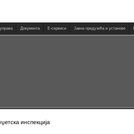
управа
Документа
E-сервиси
Јавна предузећа и установе
уџетска инспекција