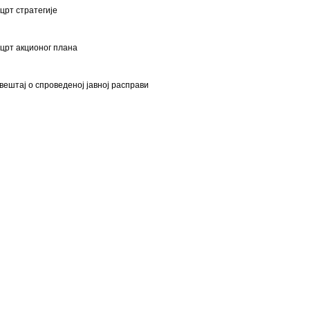
црт стратегије
црт акционог плана
вештај о спроведеној јавној расправи