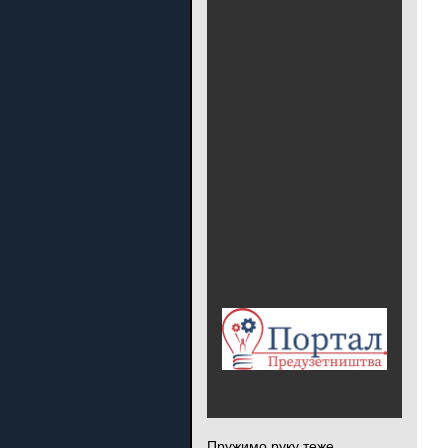
Пружимо руку теже