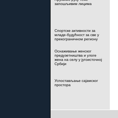
запошљивим лицима
Спортске активности за
младе-будућност за све у
прекограничном региону
Оснаживање женског
предузетништва и улоге
жена на селу у југоисточној
Србији
Успостављање сајамског
простора