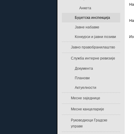
На
Анкета
Буџетска инспекција
На
Јавне набавке
Из
Конкурси и јавни позиви
Јавно правобранилаштво
Служба интерне ревизије
Документа
Планови
Актуелности
Месне заједнице
Месне канцеларије
Руководиоци Градске
управе