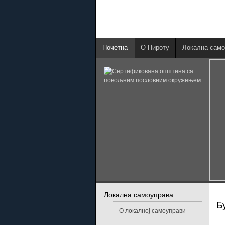
Почетна
О Пироту
Локална само
Локална самоуправа
Б
О локалној самоуправи