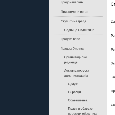
Градоначелник
Ст
Привремени орган
Скупштина града
Од
Седнице Скупштине
Ре
Градско веће
Градска Управа
Ре
Организационе
јединице
За
Локална пореска
администрација
Ја
Одлуке
Пр
Обрасци
Обавештења
Об
Права и обавезе
пореских обвезника