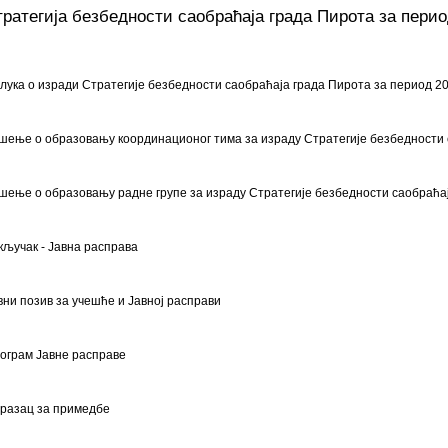
ратегија безбедности саобраћаја града Пирота за период
лука о изради Стратегије безбедности саобраћаја града Пирота за период 20
шење о образовању координационог тима за израду Стратегије безбедности 
шење о образовању радне групе за израду Стратегије безбедности саобраћа
кључак - Јавна расправа
вни позив за учешће и Јавној расправи
ограм Јавне расправе
разац за примедбе