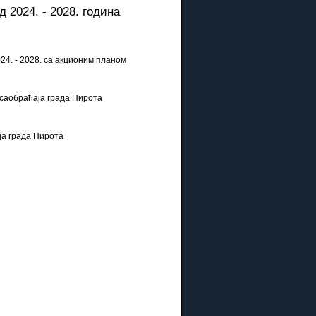
 2024. - 2028. година
24. - 2028. са акционим планом
саобраћаја града Пирота
ја града Пирота