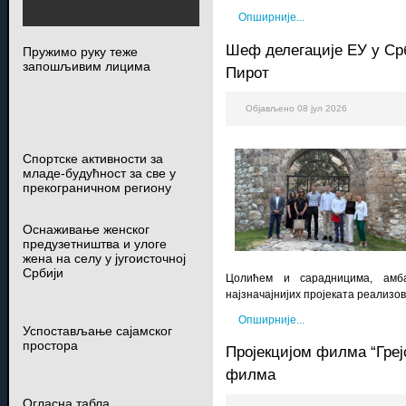
Опширније...
Шеф делегације ЕУ у Ср
Пружимо руку теже
запошљивим лицима
Пирот
Објављено 08 јул 2026
Спортске активности за
младе-будућност за све у
прекограничном региону
Оснаживање женског
предузетништва и улоге
жена на селу у југоисточној
Србији
Цолићем и сарадницима, амб
најзначајнијих пројеката реализов
Опширније...
Успостављање сајамског
простора
Пројекцијом филма “Греј
филма
Огласна табла