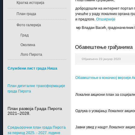
Поштовани суграђани,
Кратка историја
добродошли на интернет портал г
План града
учешће у раду локалних органа гр
и предлоге.
Опширније
Фото галерија
мр Владан Васић, градоначелник
Град
Околина
Обавештење грађанима
Лого Пирота
Објављено 23 јануар 2023
Службени лист града Ниша
Обавештење о коначној верзији 
План дигиталне трансформације
града Пирота
Локални акциони план за социјал
План развоја Града Пирота
Одлука о усвајању Локалног акцио
2021–2028.
Јавни увид у нацрт Локалног акц
Средњорочни план града Пирота
за период 2025. - 2027. године