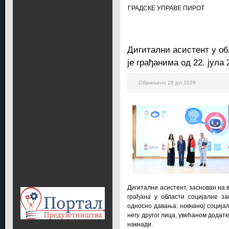
ГРАДСКЕ УПРАВЕ ПИРОТ
Дигитални асистент у о
је грађанима од 22. јула 
Објављено 28 јул 2026
Дигитални асистент, заснован на
грађана у области социјалне з
односно давања: новчаној социјал
негу другог лица, увећаном додатк
накнади.