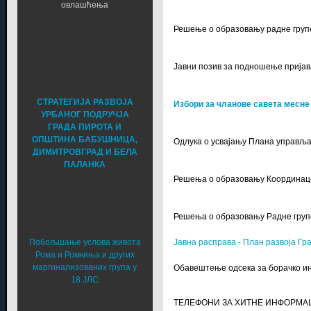
овлашћења
Решење о образовању радне групе
Јавни позив за подношење пријава
СТРАТЕГИЈА РАЗВОЈА
Избори за чланове савета месне
УРБАНОГ ПОДРУЧЈА
ГРАДА ПИРОТА И
ОПШТИНА БАБУШНИЦА,
Одлука о усвајању Плана управљ
ДИМИТРОВГРАД И БЕЛА
ПАЛАНКА
Решења о образовању Координацио
Решења о образовању Радне групе
Побољшање услова живота
Јавна расправа - План развоја Гр
Рома и Ромкиња и других
маргинализованих група у
Обавештење одсека за борачко и
18 ЈЛС
ТЕЛЕФОНИ ЗА ХИТНЕ ИНФОРМА