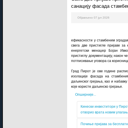
санацију фасада стамбе
Објављено 07 јул 2026
ефикасности у стамбеним зградама
свега две пристигле пријаве за 
енергетски менаџер Бојан Ивк
пристиглу документацију, након ч
потписивање уговора са корисниц
Град Пирот је ове године распи
изолације фасада на стамбени
даљинског грејања, као и набавку
које користе даљинско грејање.
Опширније...
Кинески инвеститори у Пирот
отворио врата новим улага
Почиње пријава за бесплатн