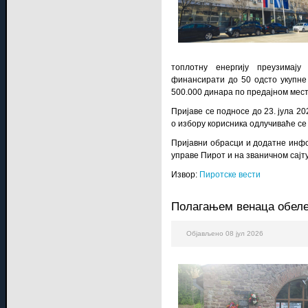
топлотну енергију преузимају
финансирати до 50 одсто укупне
500.000 динара по предајном мест
Пријаве се подносе до 23. јула 20
о избору корисника одлучиваће се
Пријавни обрасци и додатне инфо
управе Пирот и на званичном сајт
Извор:
Пиротске вести
Полагањем венаца обележ
Објављено 08 јул 2026