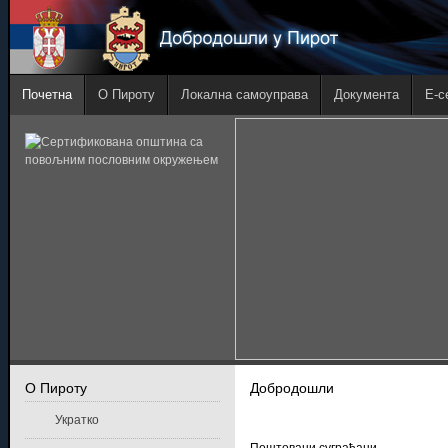
Почетна
О Пироту
Локална самоуправа
Документа
E-с
О Пироту
Добродошли
Укратко