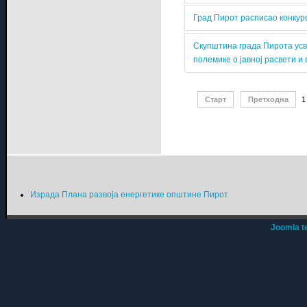
Град Пирот расписао конкур
Скупштина града Пирота усво
полемике о јавној расвети и
Старт
Претходна
1
Израда Плана развоја енергетике општине Пирот
Joomla t