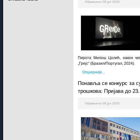
Објављено 08 јул 2026
Пирота Милош Цолић, након чег
„Грејс“ (Бразил/Португал, 2024).
Опширније...
Понавља се конкурс за
трошкова: Пријава до 23.
Објављено 08 јул 2026