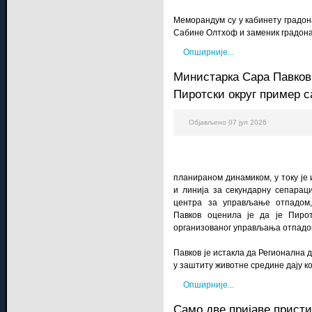
Меморандум су у кабинету градон
Сабине Олтхоф и заменик градон
Опширније...
Министарка Сара Павков
Пиротски округ пример 
Објављено 07 јул 2026
планираном динамиком, у току је 
и линија за секундарну сепараци
центра за управљање отпадом,
Павков оценила је да је Пиро
организованог управљања отпадом
Павков је истакла да Регионална
у заштиту животне средине дају к
Опширније...
Само две пријаве пристиг