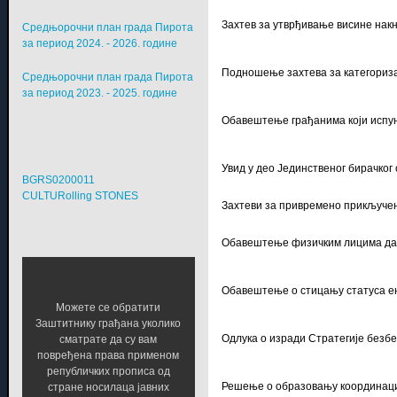
Захтев за утврђивање висине на
Средњорочни план града Пирота
за период 2024. - 2026. године
Подношење захтева за категориза
Средњорочни план града Пирота
за период 2023. - 2025. године
Обавештење грађанима који испуњ
Увид у део Јединственог бирачког
BGRS0200011
CULTURolling STONES
Захтеви за привремено прикључењ
Обавештење физичким лицима да и
Обавештење о стицању статуса ен
Можете се обратити
Заштитнику грађана уколико
Одлука о изради Стратегије безбе
сматрате да су вам
повређена права применом
републичких прописа од
Решење о образовању координацио
стране носилаца јавних