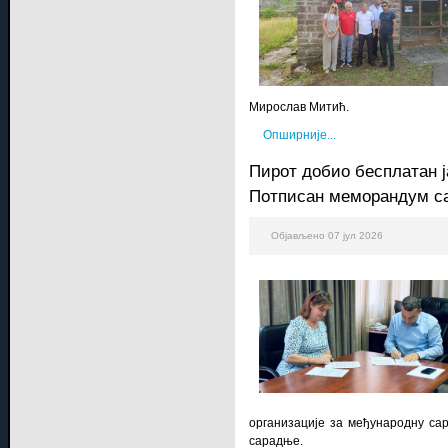
Мирослав Митић.
Опширније...
Пирот добио бесплатан ј
Потписан меморандум с
Објављено 07 јул 2026
организације за међународну са
сарадње.