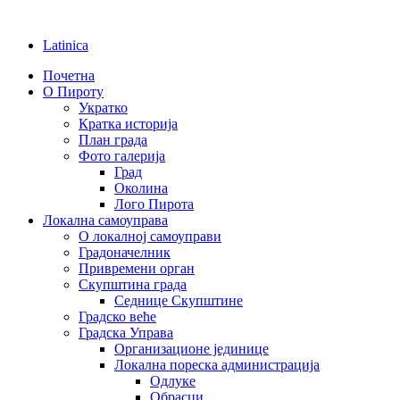
Latinica
Почетна
О Пироту
Укратко
Кратка историја
План града
Фото галерија
Град
Околина
Лого Пирота
Локална самоуправа
О локалној самоуправи
Градоначелник
Привремени орган
Скупштина града
Седнице Скупштине
Градско веће
Градска Управа
Организационе јединице
Локална пореска администрација
Одлуке
Обрасци