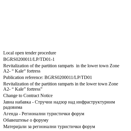
Local open tender procedure
BGRS0200011/LP/TD01-1
Revitalization of the partition ramparts in the lower town Zone
A2- “ Kale“ fortress
Publication reference: BGRS0200011/LP/TD01
Revitalization of the partition ramparts in the lower town Zone
A2- “ Kale” fortress”
Change to Contract Notice
Јавна набавка - Стручни надзор над инфраструктурним
радовима
Агенда - Регионални туристички форум
Обавештење о форуму
Материјали за регионални туристички форум