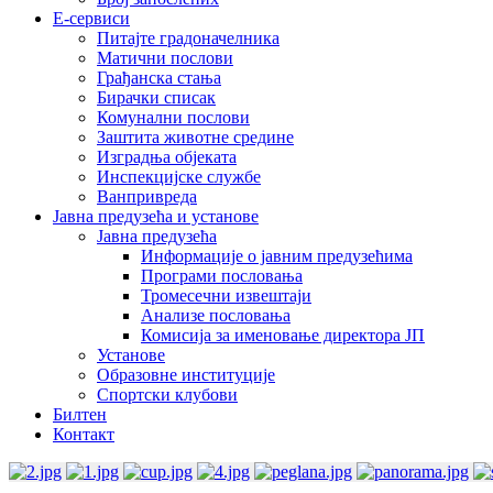
E-сервиси
Питајте градоначелника
Матични послови
Грађанска стања
Бирачки списак
Комунални послови
Заштита животне средине
Изградња објеката
Инспекцијске службе
Ванпривреда
Јавна предузећа и установе
Јавна предузећа
Информације о јавним предузећима
Програми пословања
Тромесечни извештаји
Анализе пословања
Комисија за именовање директора ЈП
Установе
Образовне институције
Спортски клубови
Билтен
Контакт