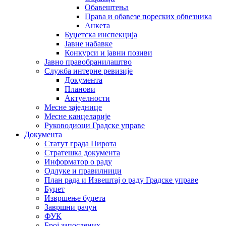
Обавештења
Права и обавезе пореских обвезника
Анкета
Буџетска инспекција
Јавне набавке
Конкурси и јавни позиви
Јавно правобранилаштво
Служба интерне ревизије
Документа
Планови
Актуелности
Месне заједнице
Месне канцеларије
Руководиоци Градске управе
Документа
Статут града Пирота
Стратешка документа
Информатор о раду
Одлуке и правилници
План рада и Извештај о раду Градске управе
Буџет
Извршење буџета
Завршни рачун
ФУК
Број запослених