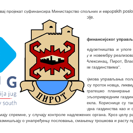
вај пројекат суфинансира Министарство спољних и евроpskih poslova 
aritas Slovenije i Caritas Beogradske nadbiskupije
.
адионице на тему „Основе менаџмента и финансијског управ
 оквиру пројекта „Оснаживање женског предузетништва и улоге 
аритас Београдске надбискупије је у октобру и новембру реализов
чесница пројекта из 4 партнерске општине: Алексинац, Пирот, Вл
енаџмента и финансијског управљања малим газдинствима“.
иљ радионица је био усвајање основних појмова управљања по
инансија - финансијска писменост, као што су проток новца, ликв
 варијабилни трошкови, планирање и стратешко планирање
риходима. Говорило се и о Правилнику о пољопривредним газди
ромету малих количина хране биљног порекла. Кориснице су та
њиговодства које је обавеза за пољопривредна газдинства као и
мају спремне, у случају контроле надлежених органа. Кроз целу 
азмишљају о унапређењу пословања, смањењу трошкова и расту п