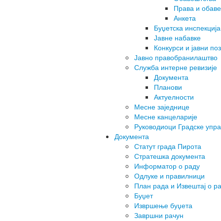
Права и обаве
Анкета
Буџетска инспекција
Јавне набавке
Конкурси и јавни по
Јавно правобранилаштво
Служба интерне ревизије
Документа
Планови
Актуелности
Месне заједнице
Месне канцеларије
Руководиоци Градске упр
Документа
Статут града Пирота
Стратешка документа
Информатор о раду
Одлуке и правилници
План рада и Извештај о р
Буџет
Извршење буџета
Завршни рачун