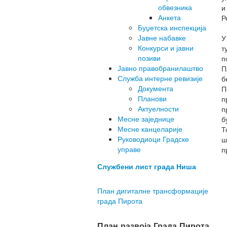
обвезника
и
Анкета
Р
Буџетска инспекција
Јавне набавке
У
Конкурси и јавни
т
позиви
п
Јавно правобранилаштво
П
Служба интерне ревизије
б
Документа
П
Планови
п
Актуелности
п
Месне заједнице
б
Месне канцеларије
Т
Руководиоци Градске
ш
управе
п
Службени лист града Ниша
План дигиталне трансформације
града Пирота
План развоја Града Пирота