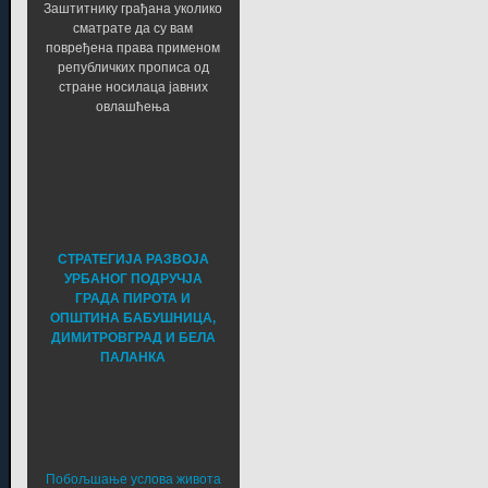
Заштитнику грађана уколико
сматрате да су вам
повређена права применом
републичких прописа од
стране носилаца јавних
овлашћења
СТРАТЕГИЈА РАЗВОЈА
УРБАНОГ ПОДРУЧЈА
ГРАДА ПИРОТА И
ОПШТИНА БАБУШНИЦА,
ДИМИТРОВГРАД И БЕЛА
ПАЛАНКА
Побољшање услова живота