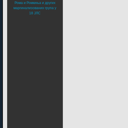
Рома и Ромкиња и других
маргинализованих група у
18 ЈЛС