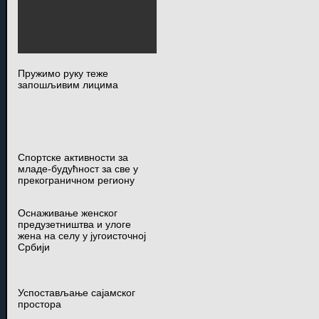
Пружимо руку теже
запошљивим лицима
Спортске активности за
младе-будућност за све у
прекограничном региону
Оснаживање женског
предузетништва и улоге
жена на селу у југоисточној
Србији
Успостављање сајамског
простора