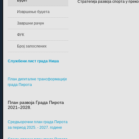
Буџет
Стратегија развоја спорта у пре
Извршење буџета
Завршни рачун
ФУК
Број запослених
Службени лист града Ниша
План дигиталне трансформације
града Пирота
План развоја Града Пирота
2021–2028.
Средњорочни план града Пирота
за период 2025. - 2027. године