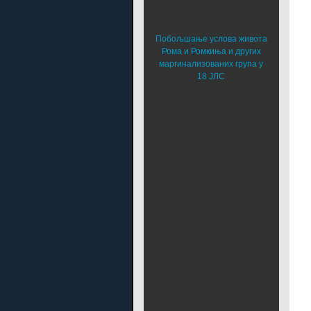
Побољшање услова живота
Рома и Ромкиња и других
маргинализованих група у
18 ЈЛС