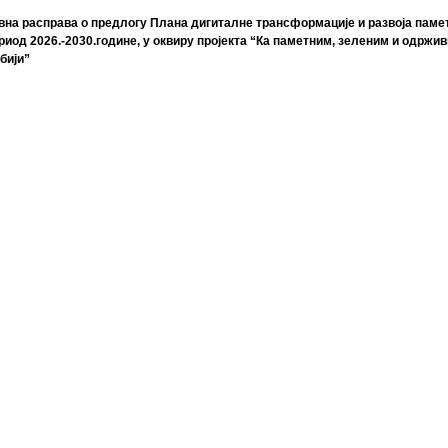
вна расправа о предлогу Плана дигиталне трансформације и развоја памет
риод 2026.-2030.године, у оквиру пројекта “Ка паметним, зеленим и одржи
бији”