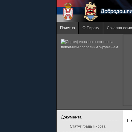
Почетна
О Пироту
Локална само
Документа
П
Статут града Пирота