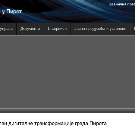
управа
Документа
E-сервиси
Јавна предузећа и установе
лан дигиталне трансформације града Пирота