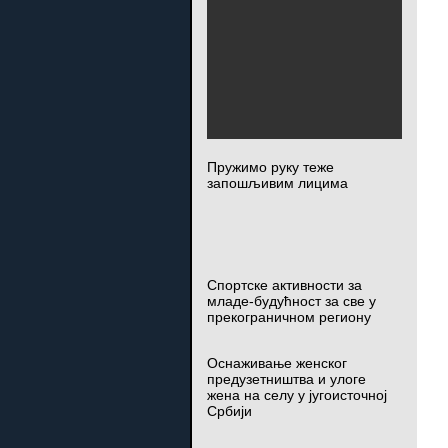
Пружимо руку теже
запошљивим лицима
Спортске активности за
младе-будућност за све у
прекограничном региону
Оснаживање женског
предузетништва и улоге
жена на селу у југоисточној
Србији