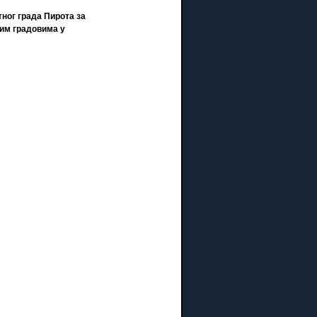
ног града Пирота за
вим градовима у