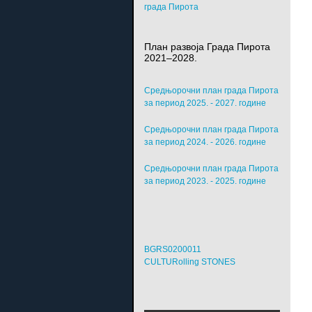
града Пирота
План развоја Града Пирота
2021–2028.
Средњорочни план града Пирота
за период 2025. - 2027. године
Средњорочни план града Пирота
за период 2024. - 2026. године
Средњорочни план града Пирота
за период 2023. - 2025. године
BGRS0200011
CULTURolling STONES