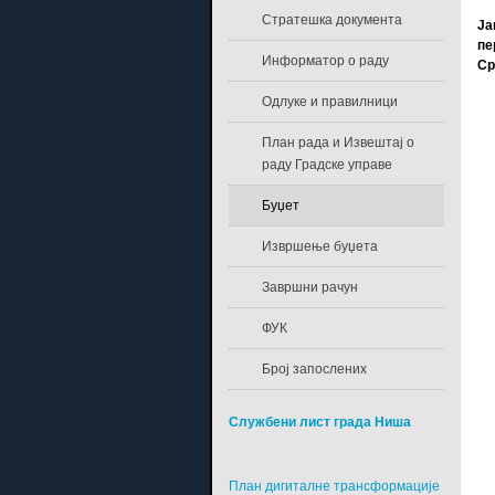
Стратешка документа
Ја
пе
Информатор о раду
Ср
Одлуке и правилници
План рада и Извештај о
раду Градске управе
Буџет
Извршење буџета
Завршни рачун
ФУК
Број запослених
Службени лист града Ниша
План дигиталне трансформације