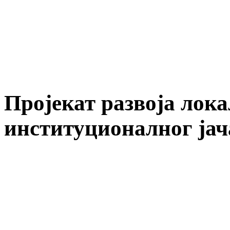
Пројекат развоја лок
институционалног ја