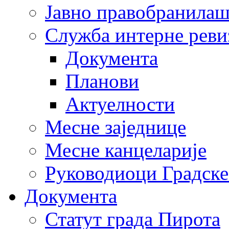
Јавно правобранила
Служба интерне реви
Документа
Планови
Актуелности
Месне заједнице
Месне канцеларије
Руководиоци Градске
Документа
Статут града Пирота