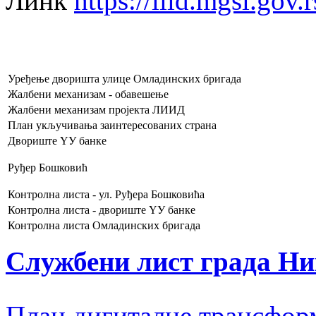
Линк
https://liid.mgsi.gov.r
Уређење дворишта улице Омладинских бригада
Жалбени механизам - обавешење
Жалбени механизам пројекта ЛИИД
План укључивања заинтересованих страна
Двориште YУ банке
Руђер Бошковић
Контролна листа - ул. Руђера Бошковића
Контролна листа - двориште YУ банке
Контролна листа Омладинских бригада
Службени лист града Н
План дигиталне трансфор