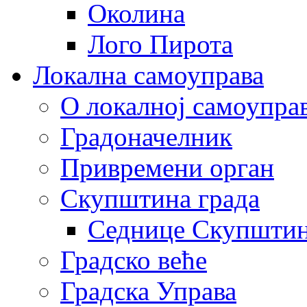
Околина
Лого Пирота
Локална самоуправа
О локалној самоупра
Градоначелник
Привремени орган
Скупштина града
Седнице Скупшти
Градско веће
Градска Управа