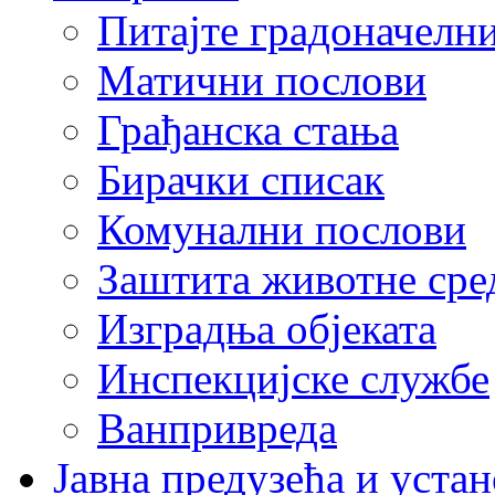
Питајте градоначелн
Матични послови
Грађанска стања
Бирачки списак
Комунални послови
Заштита животне сре
Изградња објеката
Инспекцијске службе
Ванпривреда
Јавна предузећа и устан