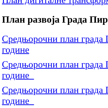
План развоја Града Пир
Средњорочни план града П
године
Средњорочни план града П
године
Средњорочни план града П
године