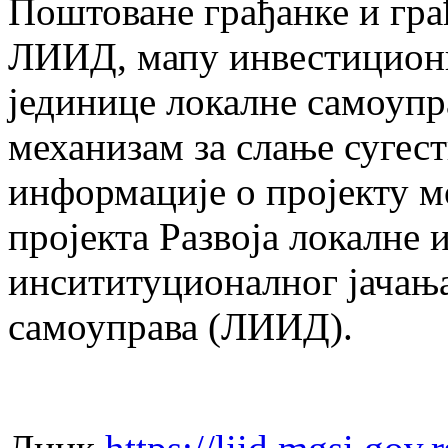
Поштоване грађанке и гра
ЛИИД, мапу инвестиционих
јединице локалне самоупра
механизам за слање сугест
информације о пројекту м
пројекта Развоја локалне 
инсититуционалног јачањ
самоуправа (ЛИИД).