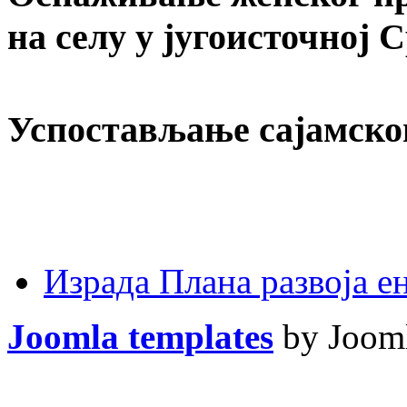
на селу у југоисточној 
Успостављање сајамско
Израда Плана развоја 
Joomla templates
by Jooml