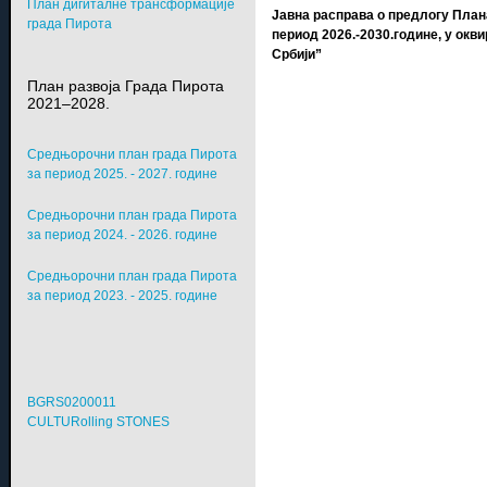
План дигиталне трансформације
Јавна расправа о предлогу План
града Пирота
период 2026.-2030.године, у окв
Србији”
План развоја Града Пирота
2021–2028.
Средњорочни план града Пирота
за период 2025. - 2027. године
Средњорочни план града Пирота
за период 2024. - 2026. године
Средњорочни план града Пирота
за период 2023. - 2025. године
BGRS0200011
CULTURolling STONES