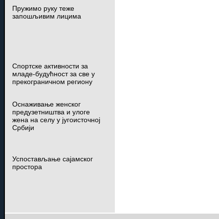
Пружимо руку теже
запошљивим лицима
Спортске активности за
младе-будућност за све у
прекограничном региону
Оснаживање женског
предузетништва и улоге
жена на селу у југоисточној
Србији
Успостављање сајамског
простора