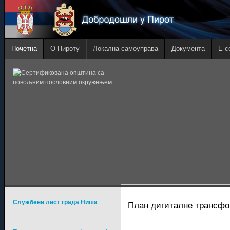
Почетна
О Пироту
Локална самоуправа
Документа
E-с
Службени лист града Ниша
План дигиталне трансфо